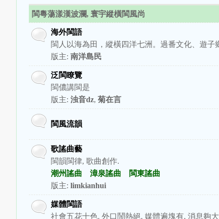
閩粵蕩漾漢波瀾, 寰宇縱橫閩風尚
海外閩語
閩人以海為田，縱橫四洋七洲。過番文化、遊子
版主:
南洋島民
泛閩瞭覽
閩儂講閩是
版主:
浊音dz
,
菊在言
閩風流韻
歌謠曲藝
閩韻閩律, 歌曲創作.
潮州謠曲
漳泉謠曲
閩東謠曲
版主:
limkianhui
媒體閩語
社會五花十色. 外口鬧熱絕, 媒體遍塊有, 消息夠大堆