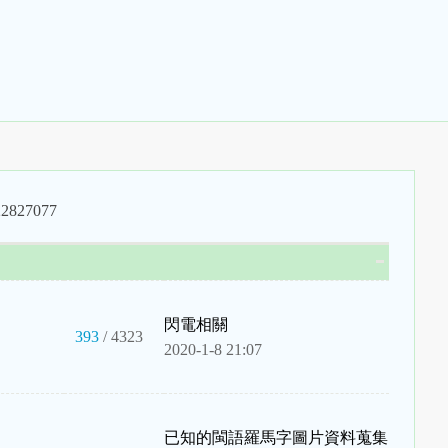
27077
閃電相關
393
/ 4323
2020-1-8 21:07
已知的閩語羅馬字圖片資料蒐集