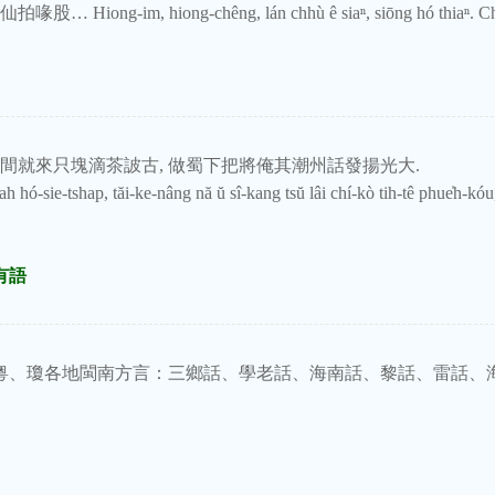
im, hiong-chêng, lán chhù ê siaⁿ, siōng hó thiaⁿ. Chio 
間就來只塊滴茶詖古, 做蜀下把將俺其潮州話發揚光大.
hó-sie-tshap, tăi-ke-nâng nă ŭ sî-kang tsŭ lâi chí-kò tih-tê phue̍h-kóu
有語
粵、瓊各地閩南方言：三鄉話、學老話、海南話、黎話、雷話、