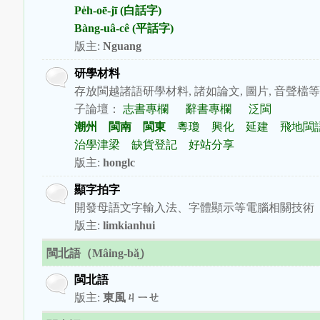
Pe̍h-oē-jī (白話字)
Bàng-uâ-cê (平話字)
版主:
Nguang
研學材料
存放閩越諸語研學材料, 諸如論文, 圖片, 音聲檔等
子論壇：
志書專欄
辭書專欄
泛閩
潮州
閩南
閩東
粵瓊
興化
延建
飛地閩
治學津梁
缺貨登記
好站分享
版主:
honglc
顯字拍字
開發母語文字輸入法、字體顯示等電腦相關技術
版主:
limkianhui
閩北語（Mâing-bă̤）
閩北語
版主:
東風ㄐㄧㄝ