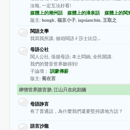
汝報, 一定互汝好看!
媒體上的潮州話
媒體上的漳泉話
媒體上的閩
版主:
honglc
,
福京小子
,
iapsianchin
,
王取之
閩語文學
我寫我所講, 做咱閩語 ê 莎士比亞...
母語公社
閩人公社, 張揚母語; 本土悶鍋, 全民開講.
我們的聲音世界聽得到!
子論壇：
訓蒙傳薪
版主:
菊在言
肆情世界誰言渺, 江山只在此刻嬌
母語諍言
有了普通話，為什麼我們還要堅持講地方話？
語言沙龍