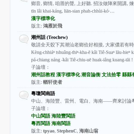
鄉音, 鄉情, 咱厝的聲, 上好聽. 招汝做陣來開講, 煉仙拍喙股… Hiong-
tīn lâi khai-káng, liān-sian phah-chhùi-kó·…
漢字標準化
版主:
鴻雁於飛
潮州話 (Teochew)
敬請全天骹下其潮汕老鄉佮好相接, 大家儂若有時
Kèng-chhiáⁿ tshuâng-thiⁿ-kha-ĕ kâi Tiê-Suaⁿ lău-hieⁿ kah 
pá-chiang náng -̍kâi Tiê-chiu-uē huak-iâng kuang-tăi !
子論壇：
潮州話教程
漢字標準化
潮音論衡
文法拾零
縣縣
版主:
輶轩使者
粵瓊閩南語
中山、海陸豐、雷州、電白、海南——齊來討論
子論壇：
中山閩語
海陸豐閩語
粵西閩語
海南閩語
版主:
tpyao
,
StephenC
,
海南山翁