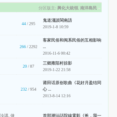
分区版主:
興化大統領
,
南洋島民
鬼道淺談閩南語
44
/ 295
2019-1-8 10:59
客家民俗和闽系民俗的互相影响
266
/ 2292
...
2016-11-6 00:42
三鄉雍陌村掠影
20
/ 87
2019-1-22 21:58
莆田话原创歌曲《花好月盈结同
232
/ 954
心 ...
2013-8-14 12:16
汝講, 做
首部潮汕話院線電影《爸，我一