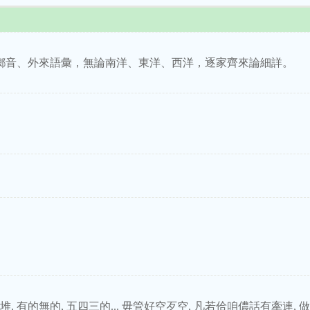
鄉音、外來語彙，無論南洋、東洋、西洋，逐家齊來論細詳。
, 有的無的, 五四三的... 毋管好空歹空, 凡若佮咱儂話有牽連, 做