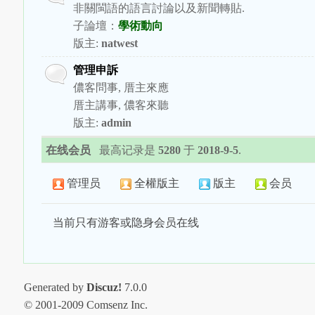
非關閩語的語言討論以及新聞轉貼.
子論壇：
學術動向
版主:
natwest
管理申訴
儂客問事, 厝主來應
厝主講事, 儂客來聽
版主:
admin
在线会员
最高记录是
5280
于
2018-9-5
.
管理员
全權版主
版主
会员
当前只有游客或隐身会员在线
Generated by
Discuz!
7.0.0
© 2001-2009 Comsenz Inc.