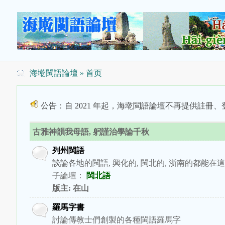
海墘閩語論壇
» 首页
公告：自 2021 年起，海墘閩語論壇不再提供註冊、登
古雅神韻我母語, 躬謹治學論千秋
列州閩語
談論各地的閩語, 興化的, 閩北的, 浙南的都能在
子論壇：
閩北語
版主:
在山
羅馬字書
討論傳教士們創製的各種閩語羅馬字