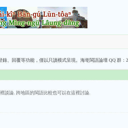
錄、回覆等功能，僅以只讀模式呈現。海墘閩語論壇 QQ 群：228
這裡談論. 跨地區的閩語比較也可以在這裡討論.