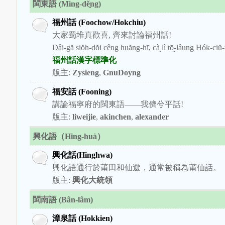
閩東語 (Mìng-dĕ̤ng)
福州話 (Foochow/Hokchiu)
大家蜀堆真歡喜, 齊來討論福州話!
Dâi-gă siŏh-dŏi cêng huăng-hī, cà̤ lì tō̤-lâung Hók-ciŭ
福州話漢字標準化
版主:
Zysieng
,
GnuDoyng
福安話 (Fooning)
講論福寧府的閩東語——我儕兮平話!
版主:
liweijie
,
akinchen
,
alexander
興化語（Hing-hua̍）
興化話(Hinghwa)
興化語通行於莆田和仙遊，通常被稱為莆仙話。
版主:
興化大統領
閩南語 (Bân-lâm)
漳泉話 (Hokkien)