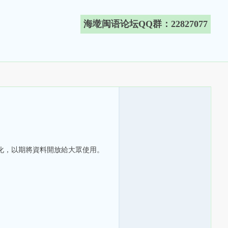
海墘闽语论坛QQ群：22827077
化，以期將資料開放給大眾使用。