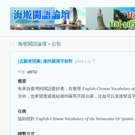
海墘閩語論壇
» 公告
[志願者招募] 潮州羅馬字校對
(2018-1-5)
作者:
ztl8702
概要
有來自臺灣的閩語愛好者，在整理
English-Chinese Vocabulary o
另外，也希望透過連結潮州羅馬字跟台羅，比如可以直接幫這
任務
協助校對
English-Chinese Vocabulary of the Vernacular Or Spoken
聯繫方式