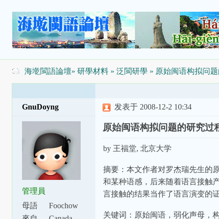
海墘閩語論壇
»
研學材料
»
泛閩研學
» 原始闽语构拟问
GnuDoyng
发表于 2008-12-2 10:34
原始闽语构拟问题的研究过
by 王福堂, 北京大学
摘要：本文作者对罗杰瑞先生的
和某种语感，后来随着语言接触
管理員
言接触的结果当作了语言演变的
母語
Foochow
关键词：原始闽语，弱化声母，
來自
Canada