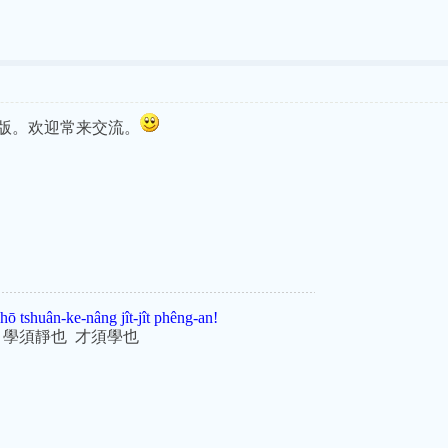
版。欢迎常来交流。
hō tshuân-ke-nâng jît-jît phêng-an!
 學須靜也 才須學也