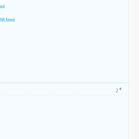
tml
98.html
#
2