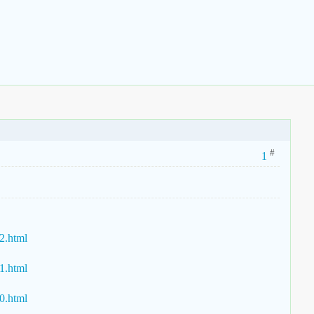
#
1
2.html
1.html
0.html