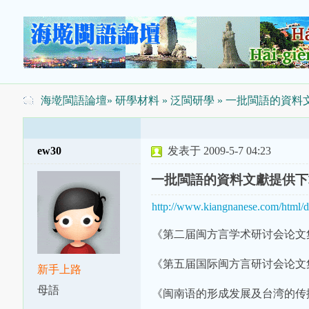
海墘閩語論壇
»
研學材料
»
泛閩研學
» 一批閩語的資料
ew30
发表于 2009-5-7 04:23
一批閩語的資料文獻提供下
http://www.kiangnanese.com/html/
《第二届闽方言学术研讨会论文
《第五届国际闽方言研讨会论文
新手上路
母語
《闽南语的形成发展及台湾的传