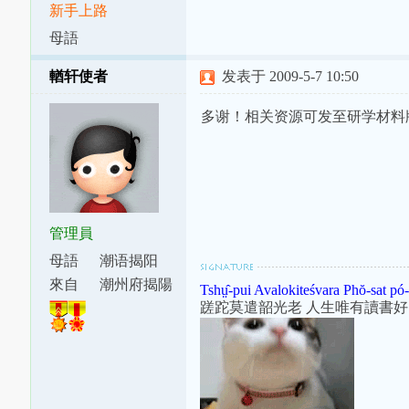
新手上路
母語
輶轩使者
发表于 2009-5-7 10:50
多谢！相关资源可发至研学材料
管理員
母語
潮语揭阳
腔
來自
潮州府揭陽
Tshṳ̂-pui Avalokiteśvara Phŏ-sat pó-
縣東安里
蹉跎莫遣韶光老 人生唯有讀書好