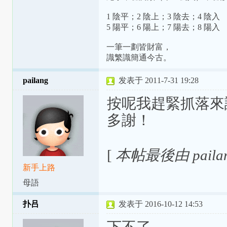
1 陰平；2 陰上；3 陰去；4 陰入
5 陽平；6 陽上；7 陽去；8 陽入
一筆一劃皆財富，
識繁識簡通今古。
pailang
发表于 2011-7-31 19:28
按呢我趕緊抓落來
多謝！
[
本帖最後由 pailang
新手上路
母語
扑吕
发表于 2016-10-12 14:53