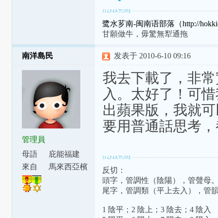
鹭水芗南-闽南语部落（http://hokkien
甘願做牛，毋驚無犁通拖
南洋島民
发表于 2010-6-10 09:16
我去下載了，非常
入。太好了！可惜
出蘋果版，我就可
要用普通話思考，
管理員
母語
庇能福建
話
來自
馬來西亞檳
反切：
城
頭字，管調性（陰陽），管聲母
尾字，管調類（平上去入），管
1 陰平；2 陰上；3 陰去；4 陰入