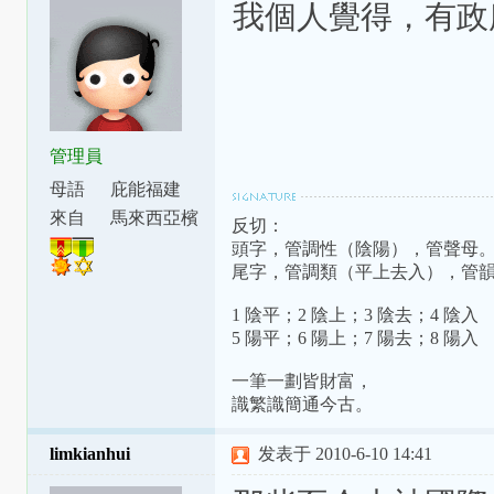
我個人覺得，有政
管理員
母語
庇能福建
話
來自
馬來西亞檳
反切：
城
頭字，管調性（陰陽），管聲母
尾字，管調類（平上去入），管
1 陰平；2 陰上；3 陰去；4 陰入
5 陽平；6 陽上；7 陽去；8 陽入
一筆一劃皆財富，
識繁識簡通今古。
limkianhui
发表于 2010-6-10 14:41