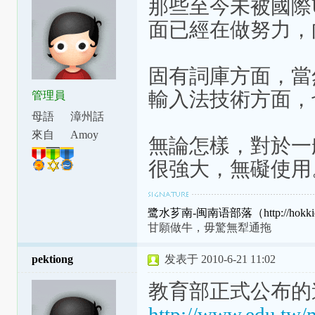
那些至今未被國際U
面已經在做努力，
固有詞庫方面，當
輸入法技術方面，
管理員
母語
漳州話
來自
Amoy
無論怎樣，對於一
很強大，無礙使用
鹭水芗南-闽南语部落（http://hokkien
甘願做牛，毋驚無犁通拖
pektiong
发表于 2010-6-21 11:02
教育部正式公布的
http://www.edu.tw/