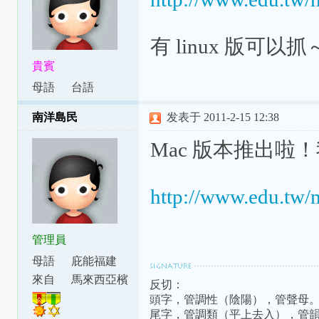
有 linux 版可以抓
貴賓
母語
台語
南洋島民
发表于 2011-2-15 12:38
Mac 版本推出啦
http://www.edu.tw/
管理員
母語
庇能福建
話
來自
馬來西亞檳
反切：
城
頭字，管調性（陰陽），管聲母
尾字，管調類（平上去入），管