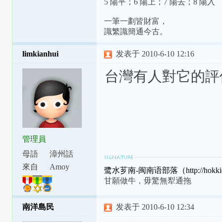
5 陽平；6 陽上；7 陽去；8 陽入
一筆一劃皆財富，
識繁識簡通今古。
limkianhui
发表于 2010-6-10 12:16
台灣有人對它的評
管理員
母語
漳州話
來自
Amoy
鹭水芗南-闽南语部落（http://hokkien
甘願做牛，毋驚無犁通拖
南洋島民
发表于 2010-6-10 12:34