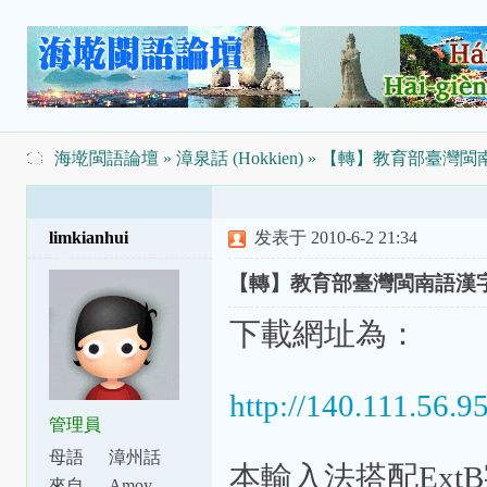
海墘閩語論壇
»
漳泉話 (Hokkien)
» 【轉】教育部臺灣閩
limkianhui
发表于 2010-6-2 21:34
【轉】教育部臺灣閩南語漢字
下載網址為：
http://140.111.56
管理員
母語
漳州話
本輸入法搭配Ext
來自
Amoy