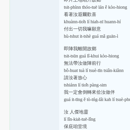
tsit-phìnn thóo-tuē lán ê kòo-hiong
看著汝遐爾歡喜
khuànn-tio̍h lí hiah-nī huann-hí
付出一切我嘛願意
hù-tshut it-tshè guá mǎ guān-ì
即陣我離開故鄉
tsit-tsūn guá lî-khui kòo-hiong
無法帶汝做陣前行
bô-huat tuà lí tsuè-tīn tsiân-kiânn
請汝著放心
tshiánn lí tio̍h pàng-sim
我一定會倒轉來佮汝做伴
guá it-tīng ě tò-tńg-lâi kah lí tsuè-p
汝 人傑地靈
lí lîn-kia̍t-tuē-lîng
保庇咱堂境