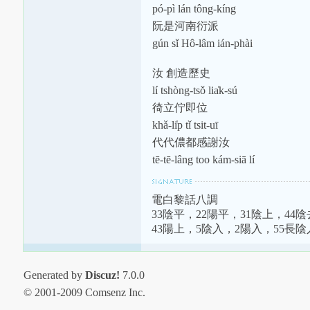
pó-pì lán tông-kíng
阮是河南衍派
gún sǐ Hô-lâm ián-phài
汝 創造歷史
lí tshòng-tsǒ lia̍k-sú
徛立佇即位
khǎ-li̍p tǐ tsit-uī
代代儂都感謝汝
tē-tē-lâng too kám-siā lí
電白黎話八調
33陰平，22陽平，31陰上，44
43陽上，5陰入，2陽入，55長陰
Generated by
Discuz!
7.0.0
© 2001-2009 Comsenz Inc.