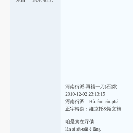
茂南交界
河南衍派-再補一刀(石獅)
2010-12-02 23:13:15
河南衍派 Hô-lâm ián-phài
正字轉寫：維克托&斯文施
咱是實在亓儂
lán sǐ si̍t-tsǎi ê lâng