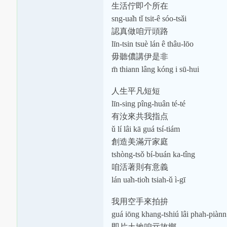
生活佇即个所在
sng-ua̍h tǐ tsit-ê sóo-tsǎi
認真做咱亓頭路
līn-tsin tsuè lán ê thâu-lōo
毋聽儂講伊是非
m̄ thiann lâng kóng i sū-hui
人生平凡短短
līn-sing pîng-huân té-té
有汝來共我指点
ǔ lí lâi kā guá tsí-tiám
創造美滿亓家庭
tshòng-tsǒ bí-buán ka-tîng
咱活著則有意義
lán ua̍h-tio̍h tsiah-ǔ ì-gī
我用空手來拍拚
guá iōng khang-tshiú lâi phah-piànn
即片土地咱亓故鄉