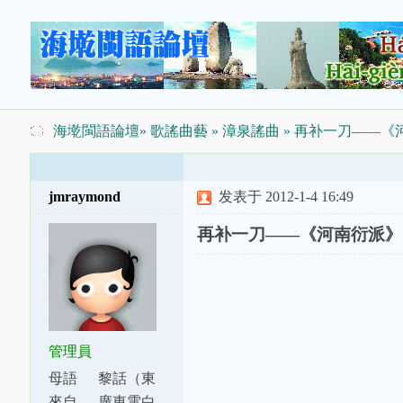
海墘閩語論壇
»
歌謠曲藝
»
漳泉謠曲
» 再补一刀——《
jmraymond
发表于 2012-1-4 16:49
再补一刀——《河南衍派》
管理員
母語
黎話（東
話）
來自
廣東電白、