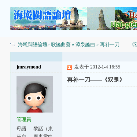
海墘閩語論壇
»
歌謠曲藝
»
漳泉謠曲
» 再补一刀——《
jmraymond
发表于 2012-1-4 16:55
再补一刀——《双鬼》
管理員
母語
黎話（東
話）
來自
廣東電白、