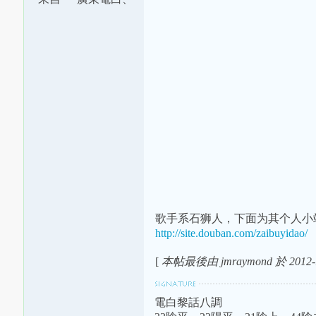
茂南交界
歌手系石狮人，下面为其个人小
http://site.douban.com/zaibuyidao/
[
本帖最後由 jmraymond 於 2012-1
電白黎話八調