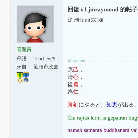
回復 #1 jmraymond 的帖子
湄 潮音 mî 或 bâi
管理員
母語
Teochew/S
watow
來自
汕頭市政廳
克
己
，
下涂坪支
清
心
，
廳
復
禮
，
為
仁
真剣
にやると、
知恵
が出る
Ĉiu rajtas lerni la gepatran li
namah samanta buddhanam vaj