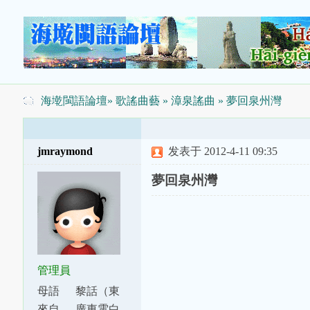
海墘閩語論壇
»
歌謠曲藝
»
漳泉謠曲
» 夢回泉州灣
jmraymond
发表于 2012-4-11 09:35
夢回泉州灣
管理員
母語
黎話（東
話）
來自
廣東電白、