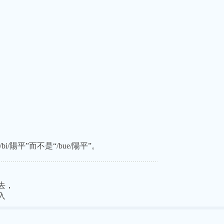
i/陽平”而不是“/bue/陽平”。
陰去，
入