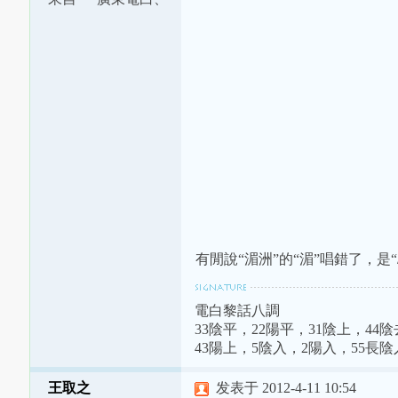
茂南交界
有閒說“湄洲”的“湄”唱錯了，是“/b
電白黎話八調
33陰平，22陽平，31陰上，44
43陽上，5陰入，2陽入，55長陰
王取之
发表于 2012-4-11 10:54