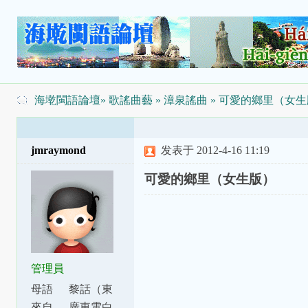
海墘閩語論壇
»
歌謠曲藝
»
漳泉謠曲
» 可愛的鄉里（女
jmraymond
发表于 2012-4-16 11:19
可愛的鄉里（女生版）
管理員
母語
黎話（東
話）
來自
廣東電白、