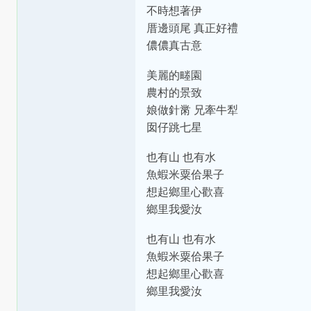
不時想著伊
厝邊頭尾 真正好禮
儂儂真古意
美麗的畻園
農村的景致
娘做針黹 兄牽牛犁
囡仔跳七星
也有山 也有水
魚蝦米粟佮果子
想起鄉里心歡喜
鄉里我愛汝
也有山 也有水
魚蝦米粟佮果子
想起鄉里心歡喜
鄉里我愛汝