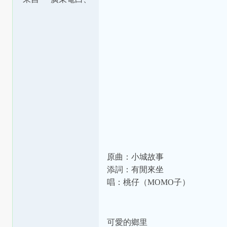
茂南交界
原曲：小城故事
添詞：有閒來坐
唱：桃仔（MOMO子）
可愛的鄉里