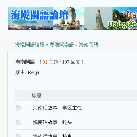
海墘閩語論壇
»
粵瓊閩南語
» 海南閩語
海南閩語
[
91
主题 / 107 回复 ]
版主:
Recyi
标题
海南话故事：学区主任
海南话故事：蛇头
海南话故事：掠鬼