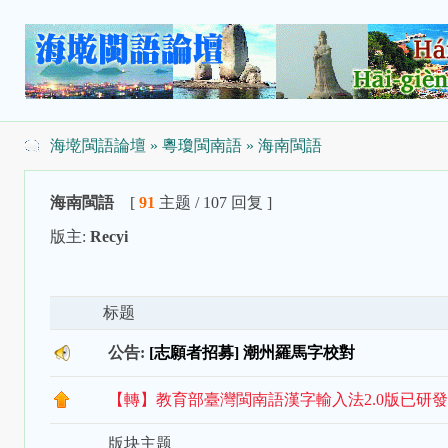
海墘閩語論壇
»
粵瓊閩南語
» 海南閩語
海南閩語
[
91
主题 / 107 回复 ]
版主:
Recyi
标题
公告:
[志願者招募] 潮州羅馬字校對
【轉】教育部臺灣閩南語漢字輸入法2.0版已研
版块主题