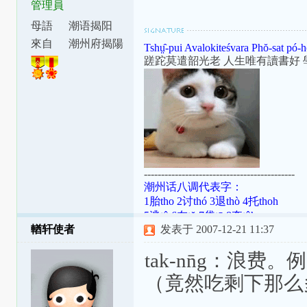
管理員
母語
潮语揭阳
腔
來自
潮州府揭陽
Tshṳ̂-pui Avalokiteśvara Phŏ-sat pó-h
縣東安里
蹉跎莫遣韶光老 人生唯有讀書好 
--------------------------------------------
潮州话八调代表字：
1胎tho 2讨thó 3退thò 4托thoh
5逃tô 6在tŏ 7袋tō 8夺tôh
輶轩使者
发表于 2007-12-21 11:37
潮罗特殊变体：[ɯ]=ṳ=ur；[ã]=aⁿ=
[aʔ8]=âh=a̍h；[ts]=ts=ch；[tsʰ]=tsh=
tak-nn̄g：浪费
（竟然吃剩下那么