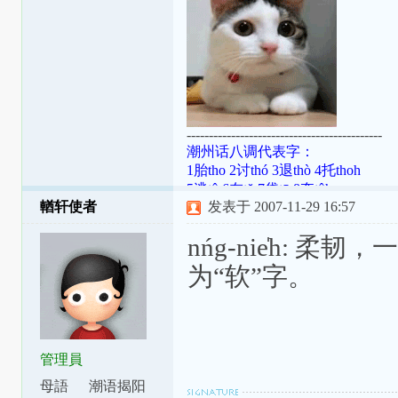
--------------------------------------------
潮州话八调代表字：
1胎tho 2讨thó 3退thò 4托thoh
5逃tô 6在tŏ 7袋tō 8夺tôh
輶轩使者
发表于 2007-11-29 16:57
潮罗特殊变体：[ɯ]=ṳ=ur；[ã]=aⁿ=
[aʔ8]=âh=a̍h；[ts]=ts=ch；[tsʰ]=tsh=
nńg-nie̍h:
为“软”字。
管理員
母語
潮语揭阳