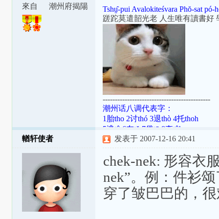
腔
來自
潮州府揭陽
Tshṳ̂-pui Avalokiteśvara Phŏ-sat pó-h
縣東安里
蹉跎莫遣韶光老 人生唯有讀書好 
--------------------------------------------
潮州话八调代表字：
1胎tho 2讨thó 3退thò 4托thoh
5逃tô 6在tŏ 7袋tō 8夺tôh
輶轩使者
发表于 2007-12-16 20:41
潮罗特殊变体：[ɯ]=ṳ=ur；[ã]=aⁿ=
[aʔ8]=âh=a̍h；[ts]=ts=ch；[tsʰ]=tsh=
chek-nek: 形容
nek”。例：件衫颂了c
穿了皱巴巴的，很