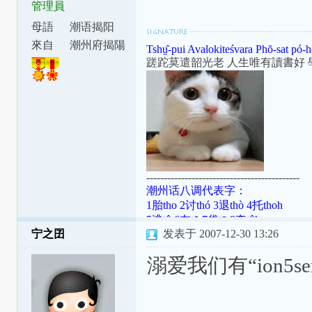
管理員
母語
潮语揭阳
腔
來自
潮州府揭陽
Tshṳ̂-pui Avalokiteśvara Phŏ-sat pó-h
縣東安里
蹉跎莫遣韶光老 人生唯有讀書好 
--------------------------------------------
潮州话八调代表字：
1胎tho 2讨thó 3退thò 4托thoh
5逃tô 6在tŏ 7袋tō 8夺tôh
宁之囝
发表于 2007-12-30 13:26
潮罗特殊变体：[ɯ]=ṳ=ur；[ã]=aⁿ=
[aʔ8]=âh=a̍h；[ts]=ts=ch；[tsʰ]=tsh=
溺爱我们有“ion5s