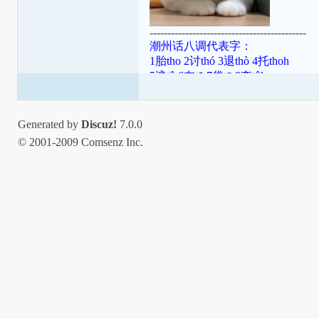
--------------------------------------------
潮州话八调代表字：
1胎tho 2讨thó 3退thò 4托thoh
5逃tô 6在tŏ 7袋tō 8夺tôh
潮罗特殊变体：[ɯ]=ṳ=ur；[ã]=aⁿ=
[aʔ8]=âh=a̍h；[ts]=ts=ch；[tsʰ]=tsh=
Generated by
Discuz!
7.0.0
© 2001-2009 Comsenz Inc.