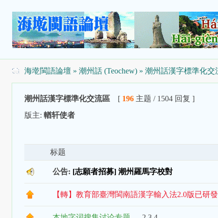
海墘閩語論壇
»
潮州話 (Teochew)
» 潮州話漢字標準化交
潮州話漢字標準化交流區
[
196
主题 / 1504 回复 ]
版主:
輶轩使者
标题
公告:
[志願者招募] 潮州羅馬字校對
【轉】教育部臺灣閩南語漢字輸入法2.0版已研
本地字词搜集讨论专题
...
2
3
4