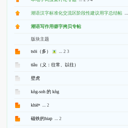
潮语汉字标准化交流区阶段性建议用字总结帖
..
潮语写作用僻字拷贝专帖
版块主题
tsōi（多）
...
2
3
tiâu（义：往常、以往）
壁虎
kǹg-soh 的 kǹg
khiēⁿ
...
2
磁铁的hiap
...
2