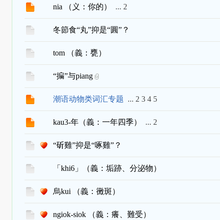
nia （义：你的）
...
2
冬節食“丸”抑是“圓”？
tom （義：甕）
“揙”与piang
潮语动物类词汇专题
...
2
3
4
5
kau3-年（義：一年四季）
...
2
“斫雞”抑是“啄雞”？
「khi6」（義：垢跡、分泌物）
烏kui （義：黴斑）
ngiok-siok （義：癢、難受）