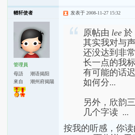
輶轩使者
发表于 2008-11-27 15:32
原帖由
lee
於 
其实我对与声母
还没达到非
长一点的我标成
管理員
有可能的话
母語
潮语揭阳
如何分...
腔
來自
潮州府揭陽
縣東安里
另外，欣韵
几个字读 ...
按我的听感，你读的