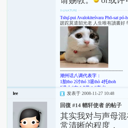
请赐教。
or或
Tshṳ̂-pui Avalokiteśvara Phŏ-sat pó-h
蹉跎莫遣韶光老 人生唯有讀書好 
--------------------------------------------
潮州话八调代表字：
1胎tho 2讨thó 3退thò 4托thoh
5逃tô 6在tŏ 7袋tō 8夺tôh
lee
发表于 2008-11-27 10:48
潮罗特殊变体：[ɯ]=ṳ=ur；[ã]=aⁿ=
[aʔ8]=âh=a̍h；[ts]=ts=ch；[tsʰ]=tsh=
回復 #14 輶轩使者 的帖子
其实我对与声母混在一
常清晰的程度，