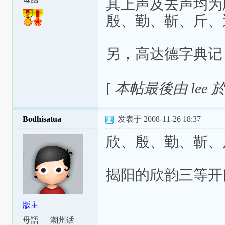
其上声及去声均为
殷、勤、靳、斤、
另，高达德字典记「
[
本帖最後由 lee 於 2
Bodhisatua
发表于 2008-11-26 18:37
欣、殷、勤、靳、
揭阳的欣韵三等开
版主
母語
潮州话