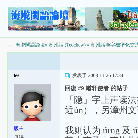
海墘閩語論壇
»
潮州話 (Teochew)
»
潮州話漢字標準化交
lee
发表于 2008-11-26 17:34
回復 #9 輶轩使者 的帖子
「隐」字上声读法在
近ún），另漳州文读 
我则认为 úrng 及
版主
母語