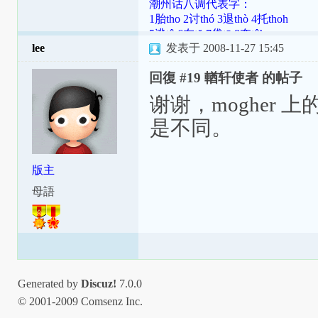
潮州话八调代表字：
1胎tho 2讨thó 3退thò 4托thoh
5逃tô 6在tŏ 7袋tō 8夺tôh
lee
发表于 2008-11-27 15:45
潮罗特殊变体：[ɯ]=ṳ=ur；[ã]=aⁿ=
[aʔ8]=âh=a̍h；[ts]=ts=ch；[tsʰ]=tsh=
回復 #19 輶轩使者 的帖子
谢谢，mogher 
是不同。
版主
母語
Generated by
Discuz!
7.0.0
© 2001-2009 Comsenz Inc.