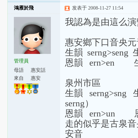
鴻雁於飛
发表于 2008-11-27 11:54
我認為是由這么演
惠安鄉下口音央元音
生韻 serng>se
恩韻 ern>en
管理員
母語
惠安話
來自
惠安
泉州市區
生韻 serng>
serng）
恩韻 ern>un
走的似乎是古泉音
安音