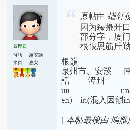
[aʔ8]=âh=a̍h；[ts]=ts=ch；[tsʰ]=tsh=
原帖由
輶轩
因为臻摄开
部分字，厦门
根恨恩筋斤
管理員
母語
惠安話
根韻
來自
惠安
泉州市、安溪 
話 漳州
un un/
en) in(混入因韻in
[
本帖最後由 鴻雁於飛 