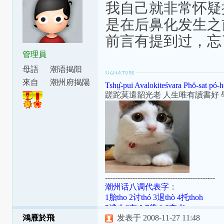
我自己就非常怀疑
是在后鼻化发生之
前言有提到过，忘
管理員
母語
潮语揭阳
腔
來自
潮州府揭陽
Tshṳ̂-pui Avalokiteśvara Phŏ-sat pó-h
縣東安里
蹉跎莫遣韶光老 人生唯有讀書好 
--------------------------------------------
潮州话八调代表字：
1胎tho 2讨thó 3退thò 4托thoh
5逃tô 6在tŏ 7袋tō 8夺tôh
鴻雁於飛
发表于 2008-11-27 11:48
潮罗特殊变体：[ɯ]=ṳ=ur；[ã]=aⁿ=