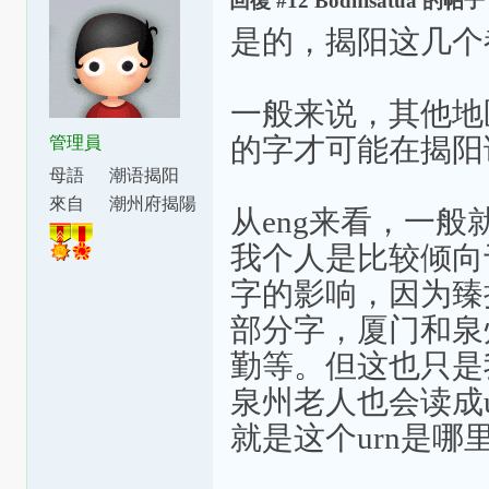
回復 #12 Bodhisatua 的帖子
是的，揭阳这几个
一般来说，其他地区
的字才可能在揭阳话
管理員
母語
潮语揭阳
腔
來自
潮州府揭陽
从eng来看，一般就
縣東安里
我个人是比较倾向于
字的影响，因为臻
部分字，厦门和泉
勤等。但这也只是
泉州老人也会读成u
就是这个urn是哪