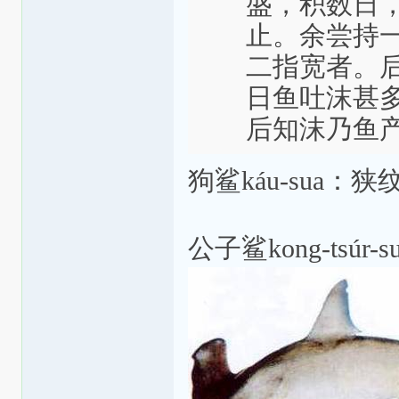
盛，积数日
止。余尝持
二指宽者。
日鱼吐沫甚
后知沫乃鱼
狗鲨káu-sua：
公子鲨kong-tsú