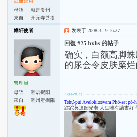
註冊會員
母語
就是潮州
话！
來自
开元寺菩提
下
輶轩使者
发表于 2008-3-19 16:27
回復 #25 bxhs 的帖子
确实，白额高脚蛛
的尿会令皮肤糜烂
管理員
母語
潮语揭阳
腔
來自
潮州府揭陽
Tshṳ̂-pui Avalokiteśvara Phŏ-sat pó-h
縣東安里
蹉跎莫遣韶光老 人生唯有讀書好 