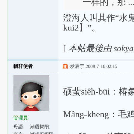
一样的，那 ..
澄海人叫其作“水鬼？【t
kui2】”。
[
本帖最後由 sokyant
輶轩使者
发表于 2008-7-16 02:15
硕蜚siêh-būi：椿
Mâng-kheng
管理員
母語
潮语揭阳