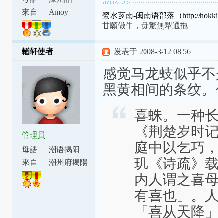
來自
Amoy
鹭水芗南-闽南语部落（http://hokkien
甘願做牛，毋驚無犁通拖
輶轩使者
发表于 2008-3-12 08:56
感觉马龙蚑似乎不
黑黄相间的条纹。
喜蛛。一种
《荆楚岁时
管理員
庭中以乞巧
母語
潮语揭阳
玑《诗疏》
腔
來自
潮州府揭陽
縣東安里
内人谓之喜
有喜也」。
「喜从天降