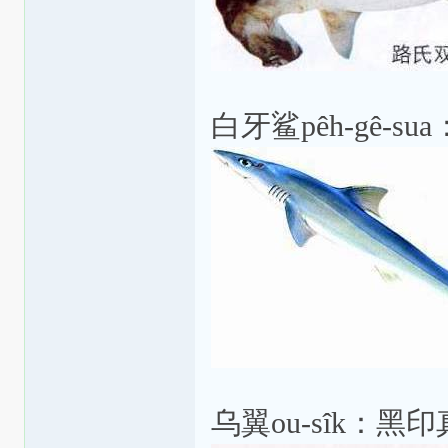
白牙鲨pêh-gê-s
乌翼ou-sîk：黑