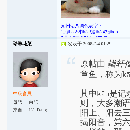
--------------------------------------------
潮州话八调代表字：
1胎tho 2讨thó 3退thò 4托thoh
5逃tô 6在tŏ 7袋tō 8夺tôh
珍珠花菜
发表于 2008-7-4 01:29
潮罗特殊变体：[ɯ]=ṳ=ur；[ã]=aⁿ=
[aʔ8]=âh=a̍h；[ts]=ts=ch；[tsʰ]=tsh=
原帖由
輶轩
章鱼，称为kāu-
其中kāu是
中級會員
则，大多潮
母語
白話
來自
Uát Dang
阳上、阳去
揭阳音，第