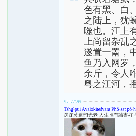
色有黑、白
之陆上，犹
噬也。江上
上尚留杂乱
遂置一罱，
鱼乃入网罗
余斤，令人
粤之江河，
Tshṳ̂-pui Avalokiteśvara Phŏ-sat pó-h
蹉跎莫遣韶光老 人生唯有讀書好 