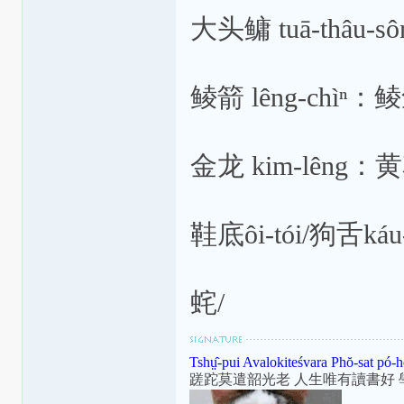
大头鳙 tuā-thâu-
鲮箭 lêng-chìⁿ：
金龙 kim-lêng：
鞋底ôi-tói/狗舌k
䖳/
Tshṳ̂-pui Avalokiteśvara Phŏ-sat pó-h
蹉跎莫遣韶光老 人生唯有讀書好 