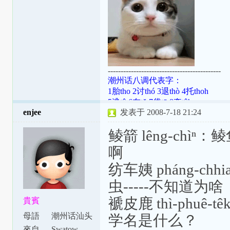
--------------------------------------------
潮州话八调代表字：
1胎tho 2讨thó 3退thò 4托thoh
5逃tô 6在tŏ 7袋tō 8夺tôh
enjee
发表于 2008-7-18 21:24
潮罗特殊变体：[ɯ]=ṳ=ur；[ã]=aⁿ=
[aʔ8]=âh=a̍h；[ts]=ts=ch；[tsʰ]=tsh=
鲮箭 lêng-chìⁿ：
啊
纺车姨 pháng-
虫-----不知道为啥，我叫
褫皮鹿 thì-phuê-
貴賓
母語
潮州话汕头
学名是什么？
腔
來自
Swatow