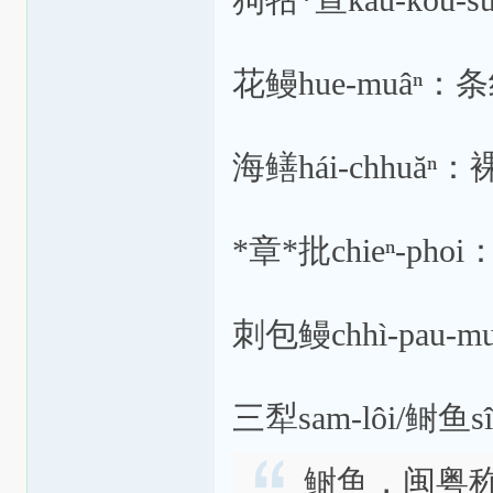
狗牯*宣káu-kóu
花鳗hue-muâⁿ
海鳝hái-chhuă
*章*批chieⁿ-ph
刺包鳗chhì-pau
三犁sam-lôi/鲥鱼
鲥鱼，闽粤称