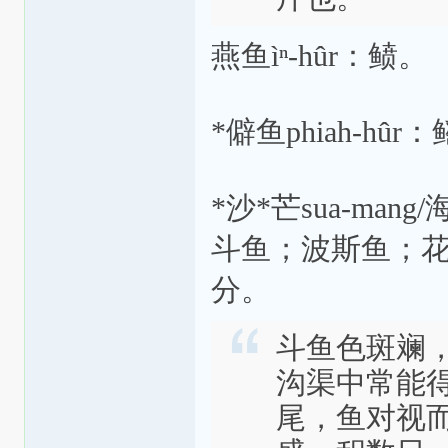
燕鱼ìⁿ-hûr：鲼。
*僻鱼phiah-hûr
*沙*芒sua-mang
斗鱼；波斯鱼；
分。
斗鱼色斑斓
沟渠中常能
尾，鱼对视