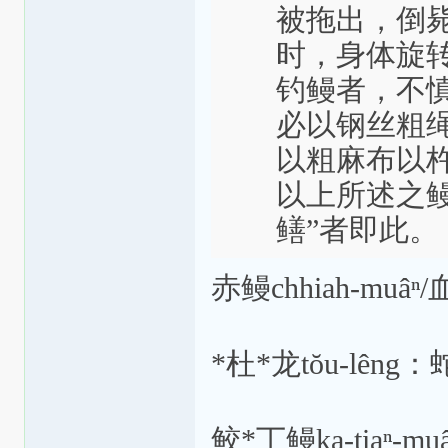
被拖出，倒
时，身体旋
钓鳗者，不
必以钢丝粗
以粗麻布以
以上所述之
鳝”者即此。
赤鳗chhiah-muâ
*杜*龙tŏu-lên
鲛*丁鳗ka-tiaⁿ-