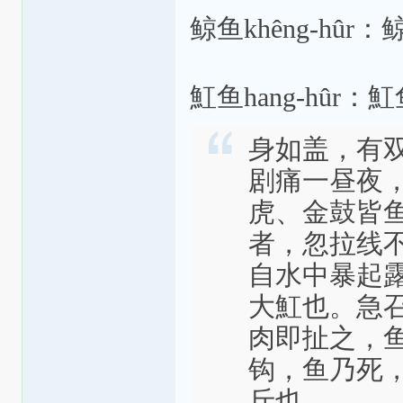
鲸鱼khêng-hûr：
魟鱼hang-hûr：
身如盖，有
剧痛一昼夜，
虎、金鼓皆
者，忽拉线
自水中暴起
大魟也。急
肉即扯之，
钩，鱼乃死
斤也。