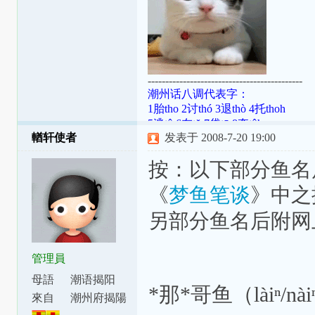
--------------------------------------------
潮州话八调代表字：
1胎tho 2讨thó 3退thò 4托thoh
5逃tô 6在tŏ 7袋tō 8夺tôh
輶轩使者
发表于 2008-7-20 19:00
潮罗特殊变体：[ɯ]=ṳ=ur；[ã]=aⁿ=
[aʔ8]=âh=a̍h；[ts]=ts=ch；[tsʰ]=tsh=
按：以下部分鱼名
《
梦鱼笔谈
》中之
另部分鱼名后附网
管理員
母語
潮语揭阳
*那*哥鱼（làiⁿ/nà
腔
來自
潮州府揭陽