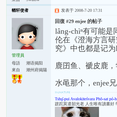
輶轩使者
发表于 2008-7-20 17:31
回復 #29 enjee 的帖子
lâng-chìⁿ有可
伦在《澄海方言研
究》中也都是记为lên
管理員
母語
潮语揭阳
鹿囝鱼、褫皮鹿，
腔
來自
潮州府揭陽
縣東安里
水黾那个，enje
Tshṳ̂-pui Avalokiteśvara Phŏ-sat pó-h
蹉跎莫遣韶光老 人生唯有讀書好 