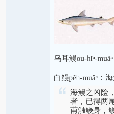
乌耳鳗ou-hĭⁿ-mu
白鳗pêh-muâⁿ：
海鳗之凶险
者，已得两
甫触鳗身，