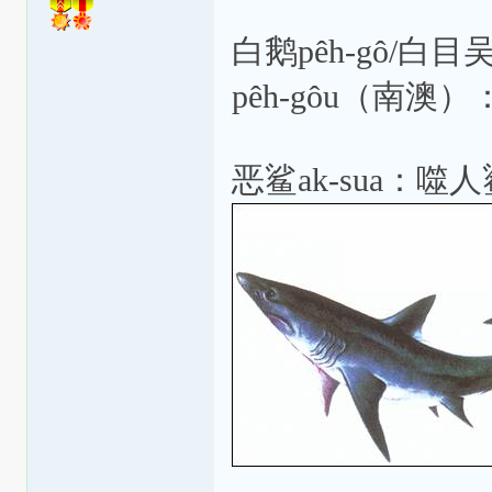
縣東安里
白鹅pêh-gô/白目吴pê
pêh-gôu（南澳
恶鲨ak-sua：噬人