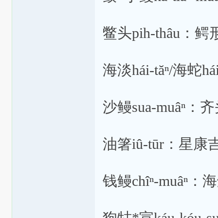
鳖头pih-thâu
海淡hái-tăⁿ/海
沙鳗sua-muâ
油箸iû-tūr：星
钱鳗chîⁿ-muâⁿ