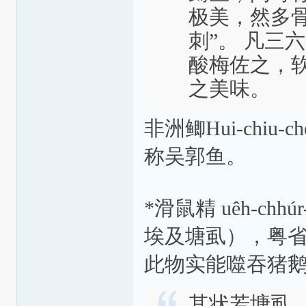
极美，然多
刺”。 凡三
酸梅佐之，
之美味。
非洲鲫Hui-chi
称吴郭鱼。
*滑鼠精 uêh-ch
埃及塘虱），粤
此物实能噬吞猪
其状若塘虱