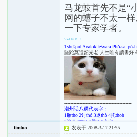
马龙蚑首先不是“
网的蟢子不太一样
一下专家学者。
Tshṳ̂-pui Avalokiteśvara Phŏ-sat pó-h
蹉跎莫遣韶光老 人生唯有讀書好 
--------------------------------------------
潮州话八调代表字：
1胎tho 2讨thó 3退thò 4托thoh
5逃tô 6在tŏ 7袋tō 8夺tôh
timluo
发表于 2008-3-17 21:55
潮罗特殊变体：[ɯ]=ṳ=ur；[ã]=aⁿ=
[aʔ8]=âh=a̍h；[ts]=ts=ch；[tsʰ]=tsh=