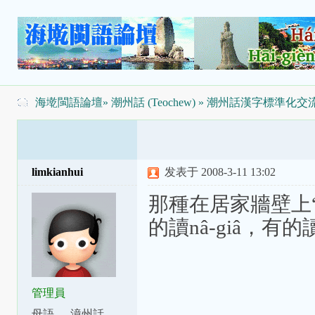
海墘閩語論壇
»
潮州話 (Teochew)
»
潮州話漢字標準化交
limkianhui
发表于 2008-3-11 13:02
那種在居家牆壁上
的讀nâ-giâ，有的讀l
管理員
母語
漳州話