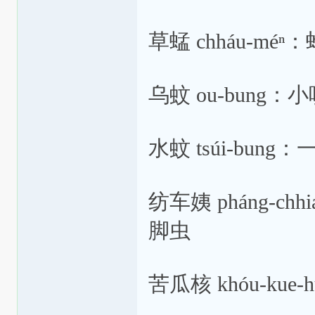
草蜢 chháu-m
乌蚊 ou-bung：
水蚊 tsúi-bu
纺车姨 pháng-
脚虫
苦瓜核 khóu-k