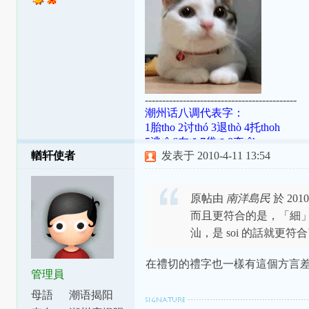
--------------------------------------------
潮州话八调代表字：
1胎tho 2讨thó 3退thò 4托thoh
5逃tô 6在tŏ 7袋tō 8夺tôh
輶轩使者
发表于 2010-4-11 13:54
潮罗特殊变体：[ɯ]=ṳ=ur；[ã]=aⁿ=
[aʔ8]=âh=a̍h；[ts]=ts=ch；[tsʰ]=tsh=
原帖由
南洋島民
於 2010
而且更符合的是，「細」字
汕，是 soi 的話就更符
在禮切的禮字也一樣有這個方言
管理員
母語
潮语揭阳