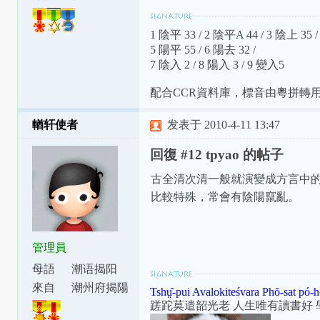
鄉閩語 粵
語
1 陰平 33 / 2 陰平A 44 / 3 陰上 35 /
5 陽平 55 / 6 陽去 32 /
7 陰入 2 / 8 陽入 3 / 9 變入5
配合CCR資料庫，標音由粵拼轉
輶轩使者
发表于 2010-4-11 13:47
回復 #12 tpyao 的帖子
古全清次清一般就演變成方言中
比較特殊，常會有陰陽竄亂。
管理員
母語
潮语揭阳
腔
來自
潮州府揭陽
Tshṳ̂-pui Avalokiteśvara Phŏ-sat pó-h
縣東安里
蹉跎莫遣韶光老 人生唯有讀書好 