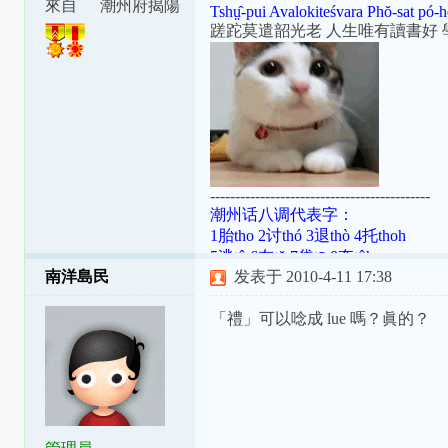
腔
來自
潮州府揭陽
Tshṳ̂-pui Avalokiteśvara Phŏ-sat pó-h
縣東安里
蹉跎莫遣韶光老 人生唯有讀書好 
--------------------------------------------
潮州话八调代表字：
1胎tho 2讨thó 3退thò 4托thoh
5逃tô 6在tŏ 7袋tō 8夺tôh
南洋島民
发表于 2010-4-11 17:38
潮罗特殊变体：[ɯ]=ṳ=ur；[ã]=aⁿ=
[aʔ8]=âh=a̍h；[ts]=ts=ch；[tsʰ]=tsh=
「禮」可以唸成 lue 嗎？眞的？