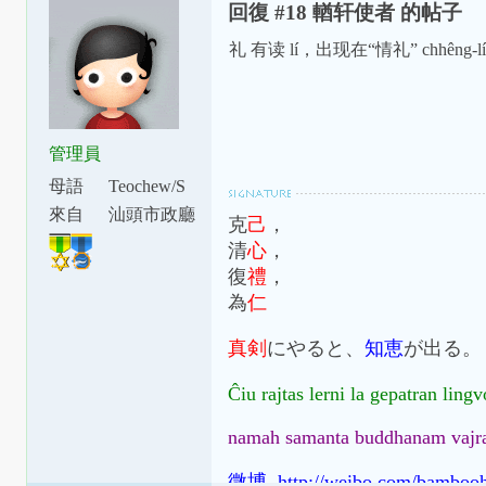
回復 #18 輶轩使者 的帖子
礼 有读 lí，出现在“情礼” chhêng-lí
管理員
母語
Teochew/S
watow
來自
汕頭市政廳
克
己
，
下涂坪支
清
心
，
廳
復
禮
，
為
仁
真剣
にやると、
知恵
が出る。
Ĉiu rajtas lerni la gepatran ling
namah samanta buddhanam vajr
微博 http://weibo.com/bamboo