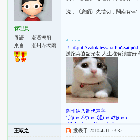
洗，《廣韻》先禮切，閩南有sué, 
管理員
母語
潮语揭阳
腔
來自
潮州府揭陽
Tshṳ̂-pui Avalokiteśvara Phŏ-sat pó-h
縣東安里
蹉跎莫遣韶光老 人生唯有讀書好 
--------------------------------------------
潮州话八调代表字：
1胎tho 2讨thó 3退thò 4托thoh
5逃tô 6在tŏ 7袋tō 8夺tôh
王取之
发表于 2010-4-11 23:32
潮罗特殊变体：[ɯ]=ṳ=ur；[ã]=aⁿ=
[aʔ8]=âh=a̍h；[ts]=ts=ch；[tsʰ]=tsh=