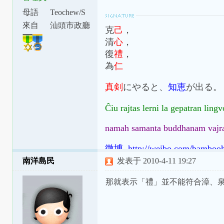
母語
Teochew/S
watow
來自
汕頭市政廳
克
己
，
下涂坪支
清
心
，
廳
復
禮
，
為
仁
真剣
にやると、
知恵
が出る。
Ĉiu rajtas lerni la gepatran ling
namah samanta buddhanam vajr
微博 http://weibo.com/bamboo
南洋島民
发表于 2010-4-11 19:27
那就表示「禮」並不能符合漳、