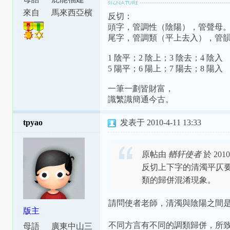
話
來自
馬來西亞檳
反切：
城
頭字，管調性（陰陽），管聲母
尾字，管調類（平上去入），管
1 陰平；2 陰上；3 陰去；4 陰入
5 陽平；6 陽上；7 陽去；8 陽入
一筆一劃皆財富，
識繁識簡通今古。
tpyao
发表于 2010-4-11 13:33
原帖由
輶轩使者
於 2010
反切上下字的清濁平仄
類的歸併混淆現象。
請問使者老師，清濁與陰陽之間是
版主
不同方言有不同的調類歸併，所
母語
廣東中山三