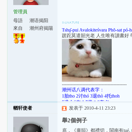
管理員
母語
潮语揭阳
腔
來自
潮州府揭陽
Tshṳ̂-pui Avalokiteśvara Phŏ-sat pó-h
縣東安里
蹉跎莫遣韶光老 人生唯有讀書好 
--------------------------------------------
潮州话八调代表字：
1胎tho 2讨thó 3退thò 4托thoh
5逃tô 6在tŏ 7袋tō 8夺tôh
輶轩使者
发表于 2010-4-11 23:23
潮罗特殊变体：[ɯ]=ṳ=ur；[ã]=aⁿ=
[aʔ8]=âh=a̍h；[ts]=ts=ch；[tsʰ]=tsh=
舉2個例子
底，《廣韻》都禮切，閩南有tué, t