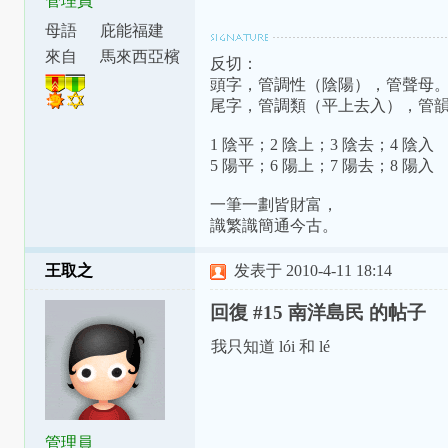
管理員
母語
庇能福建
話
來自
馬來西亞檳
反切：
城
頭字，管調性（陰陽），管聲母
尾字，管調類（平上去入），管
1 陰平；2 陰上；3 陰去；4 陰入
5 陽平；6 陽上；7 陽去；8 陽入
一筆一劃皆財富，
識繁識簡通今古。
王取之
发表于 2010-4-11 18:14
回復 #15 南洋島民 的帖子
我只知道 lói 和 lé
管理員