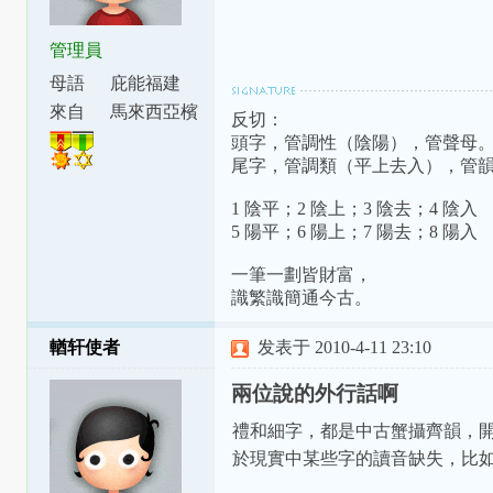
管理員
母語
庇能福建
話
來自
馬來西亞檳
反切：
城
頭字，管調性（陰陽），管聲母
尾字，管調類（平上去入），管
1 陰平；2 陰上；3 陰去；4 陰入
5 陽平；6 陽上；7 陽去；8 陽入
一筆一劃皆財富，
識繁識簡通今古。
輶轩使者
发表于 2010-4-11 23:10
兩位說的外行話啊
禮和細字，都是中古蟹攝齊韻，
於現實中某些字的讀音缺失，比如此