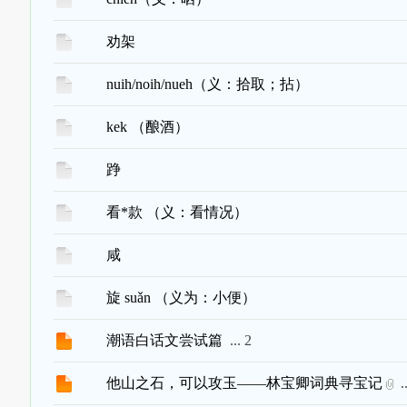
劝架
nuih/noih/nueh（义：拾取；拈）
kek （酿酒）
踭
看*款 （义：看情况）
咸
旋 suǎn （义为：小便）
潮语白话文尝试篇
...
2
他山之石，可以攻玉——林宝卿词典寻宝记
.