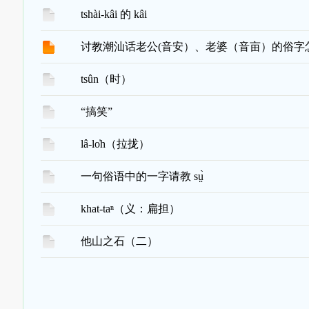
tshài-kâi 的 kâi
讨教潮汕话老公(音安）、老婆（音亩）的俗字
tsûn（时）
“搞笑”
lâ-lo̍h（拉拢）
一句俗语中的一字请教 sṳ̀
khat-taⁿ（义：扁担）
他山之石（二）