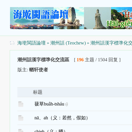
海墘閩語論壇
»
潮州話 (Teochew)
» 潮州話漢字標準化
潮州話漢字標準化交流區
[
196
主题 / 1504 回复 ]
版主:
輶轩使者
标题
菝草buâh-tsháu
nā、ah（义：若然，假如）
chieh（义：晒）