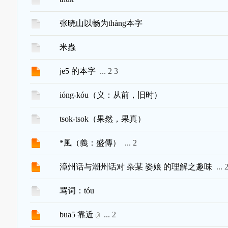
张晓山以畅为thàng本字
米蟲
je5 的本字
...
2
3
ióng-kóu（义：从前，旧时）
tsok-tsok（果然，果真）
*風（義：盛傳）
...
2
漳州话与潮州话对 杂某 姿娘 的理解之趣味
...
骂词：tóu
bua5 靠近
...
2