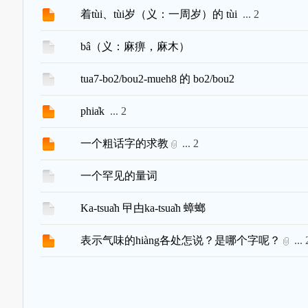
着tùi、tùi岁（义：一周岁）的 tùi
...
2
bâ（义：麻痹，麻木）
tua7-bo2/bou2-mueh8 的 bo2/bou2
phia̍k
...
2
一个粗话字的求教
...
2
一个罕见的量词
Ka-tsua̍h 曱甴ka-tsua̍h 蟑螂
表示气味的hiàng各处怎说？是哪个字呢？
...