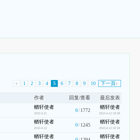
1
2
3
4
5
6
7
8
9
10
下一頁
作者
回复/查看
最后发表
輶轩使者
輶轩使者
6
/
1772
2010-3-21
2010-4-12 03:08
輶轩使者
輶轩使者
0
/
1245
2010-4-12
2010-4-12 02:34
輶轩使者
輶轩使者
0
/
1294