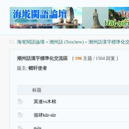
海墘閩語論壇
»
潮州話 (Teochew)
» 潮州話漢字標準化
潮州話漢字標準化交流區
[
196
主题 / 1504 回复 ]
版主:
輶轩使者
标题
莫連vs木棉
倨肆kŭr-sùr
thûk