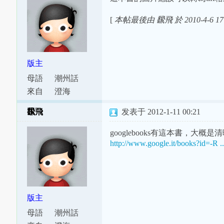
[
本帖最後由 飜飛 於 2010-4-6 17
版主
母語
潮州話
來自
澄海
飜飛
发表于 2012-1-11 00:21
googlebooks有這本書，大概
http://www.google.it/books?id=-R .
版主
母語
潮州話