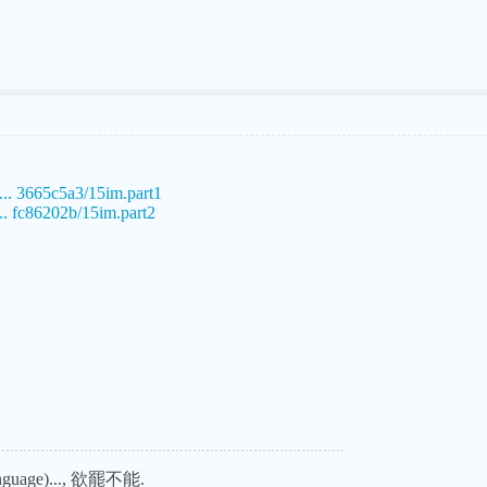
... 3665c5a3/15im.part1
.. fc86202b/15im.part2
uage)..., 欲罷不能.