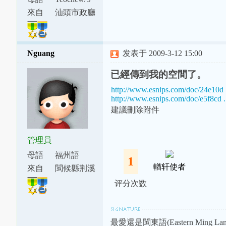
watow
來自
汕頭市政廳
下涂坪支
廳
Nguang
发表于 2009-3-12 15:00
已經傳到我的空間了。
http://www.esnips.com/doc/24e10d 
http://www.esnips.com/doc/e5f8cd .
建議刪除附件
管理員
母語
福州語
1
輶轩使者
來自
閩候縣荆溪
鎮
评分次数
最愛還是閩東語(Eastern Ming Lang