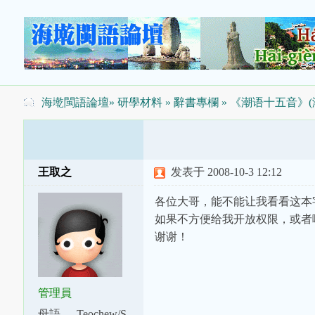
海墘閩語論壇
»
研學材料
»
辭書專欄
» 《潮语十五音》
王取之
发表于 2008-10-3 12:12
各位大哥，能不能让我看看这本
如果不方便给我开放权限，或者
谢谢！
管理員
母語
Teochew/S