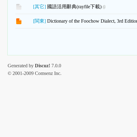
[
其它
]
國語活用辭典(rayfile下載)
[
閩東
]
Dictionary of the Foochow Dialect, 3rd Editio
Generated by
Discuz!
7.0.0
© 2001-2009 Comsenz Inc.