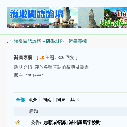
海墘閩語論壇
»
研學材料
» 辭書專欄
辭書專欄
[
28
主题 / 306 回复 ]
版块介绍: 存放各種閩語的辭典及韻書
版主: *空缺中*
全部
潮州
閩南
閩東
其它
标题
公告:
[志願者招募] 潮州羅馬字校對