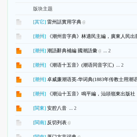
版块主题
[
其它
]
雷州話實用字典
[
潮州
]
《潮州音字典》林適民主編，廣東人民出版社
[
潮州
]
潮語辭典補編 國潮語彙
...
2
[
潮州
]
《潮语十五音》(潮语同音字汇)
...
2
[
潮州
]
卓威廉潮语英-华词典(1883年传教士用潮
[
潮州
]
《潮汕十五音》鳴平編，汕頭嶺東出版社，19
[
閩東
]
安腔八音
...
2
[
閩南
]
反切列表
[
閩南
]
厦门方言词典