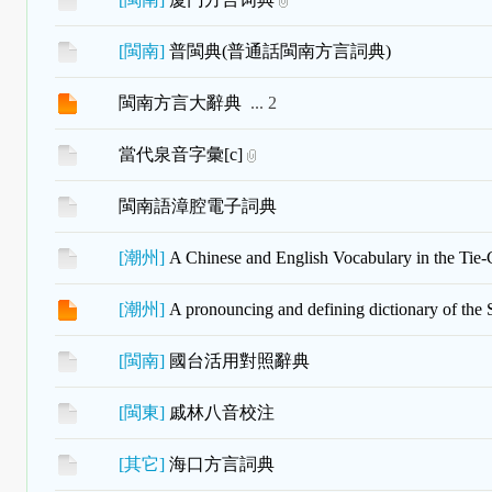
[
閩南
]
普閩典(普通話閩南方言詞典)
閩南方言大辭典
...
2
當代泉音字彙[c]
閩南語漳腔電子詞典
[
潮州
]
A Chinese and English Vocabulary in the 
[
潮州
]
A pronouncing and defining dictionary of the 
[
閩南
]
國台活用對照辭典
[
閩東
]
戚林八音校注
[
其它
]
海口方言詞典