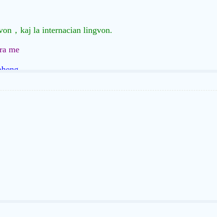
。
ngvon，kaj la internacian lingvon.
ra me
oheng