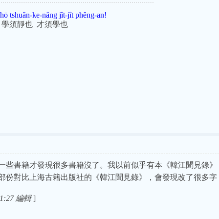
hō tshuân-ke-nâng jît-jît phêng-an!
 學須靜也 才須學也
=an；
h=chh
一些書籍才發現很多書籍沒了。我以前似乎有本《韓江聞見錄》
部份對比上海古籍出版社的《韓江聞見錄》，會發現改了很多字
1:27 編輯
]