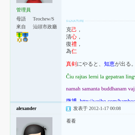
管理員
母語
Teochew/S
watow
來自
汕頭市政廳
克
己
，
下涂坪支
清
心
，
廳
復
禮
，
為
仁
真剣
にやると、
知恵
が出る
Ĉiu rajtas lerni la gepatran li
namah samanta buddhanam vaj
微博 http://weibo.com/bambo
alexander
发表于 2012-1-17 00:08
看看