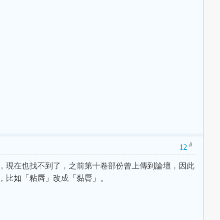
#
12
，現在也找不到了，之前第十卷部份曾上傳到論壇，因此
，比如「粘唇」改成「黏脣」。