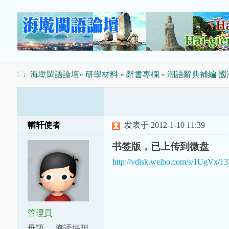
海墘閩語論壇
»
研學材料
»
辭書專欄
» 潮語辭典補編 
輶轩使者
发表于 2012-1-10 11:39
书签版，已上传到微盘
http://vdisk.weibo.com/s/1UgVx/1
管理員
母語
潮语揭阳