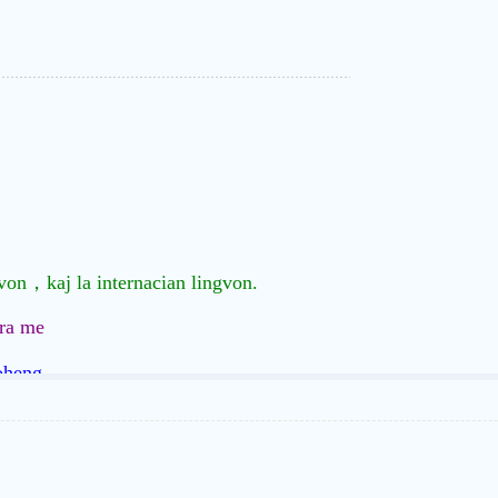
。
ngvon，kaj la internacian lingvon.
ra me
oheng