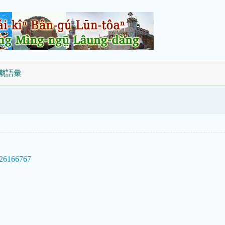
國潮語彙
326166767