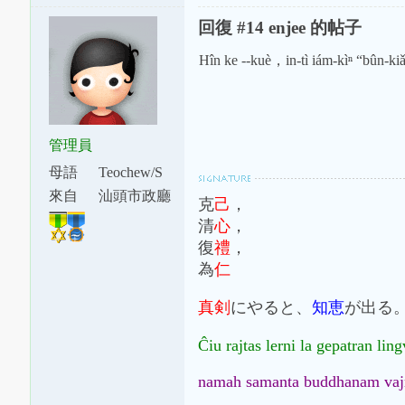
回復 #14 enjee 的帖子
Hîn ke --kuè，in-tì iám-kìⁿ “bûn-kia
管理員
母語
Teochew/S
watow
來自
汕頭市政廳
克
己
，
下涂坪支
清
心
，
廳
復
禮
，
為
仁
真剣
にやると、
知恵
が出る
Ĉiu rajtas lerni la gepatran li
namah samanta buddhanam vaj