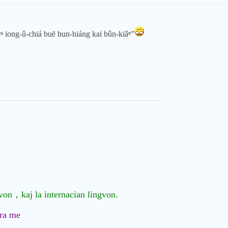
̌ⁿ iong-ǔ-chiá buē hun-hiáng kai bûn-kiǎⁿ”
。
ngvon，kaj la internacian lingvon.
ra me