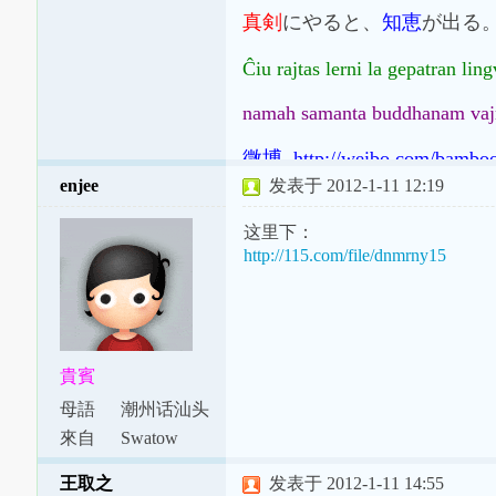
真剣
にやると、
知恵
が出る
Ĉiu rajtas lerni la gepatran li
namah samanta buddhanam vaj
微博 http://weibo.com/bambo
enjee
发表于 2012-1-11 12:19
这里下：
http://115.com/file/dnmrny15
貴賓
母語
潮州话汕头
腔
來自
Swatow
王取之
发表于 2012-1-11 14:55