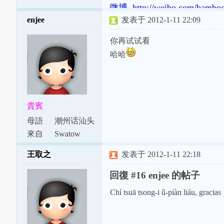
微博 http://weibo.com/bambo
enjee
发表于 2012-1-11 22:09
你再试试看
哈哈
貴賓
母語
潮州话汕头
腔
來自
Swatow
王取之
发表于 2012-1-11 22:18
回復 #16 enjee 的帖子
Chí tsuā tsong-i ǔ-piàn liáu, gracias