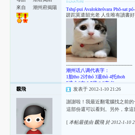
腔
來自
潮州府揭陽
Tshṳ̂-pui Avalokiteśvara Phŏ-sat pó-
縣東安里
蹉跎莫遣韶光老 人生唯有讀書好
--------------------------------------------
潮州话八调代表字：
1胎tho 2讨thó 3退thò 4托thoh
5逃tô 6在tŏ 7袋tō 8夺tôh
飜飛
发表于 2012-1-10 21:26
潮罗特殊变体：[ɯ]=ṳ=ur；[ã]=aⁿ
[aʔ8]=âh=a̍h；[ts]=ts=ch；[tsʰ]=ts
謝謝啦！我最近翻電腦找之前的
這部份還可以看到。另外，拿這
[
本帖最後由 飜飛 於 2012-1-10 2