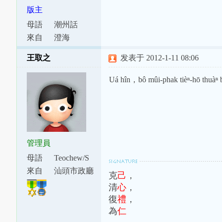
版主
母語
潮州話
來自
澄海
王取之
发表于 2012-1-11 08:06
Uá hîn，bô mûi-phak tièⁿ-hō thuàⁿ
管理員
母語
Teochew/S
watow
來自
汕頭市政廳
克
己
，
下涂坪支
清
心
，
廳
復
禮
，
為
仁