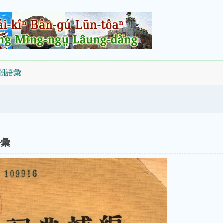
國潮語彙
語彙