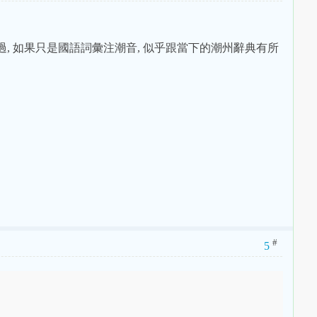
不過, 如果只是國語詞彙注潮音, 似乎跟當下的潮州辭典有所
#
5