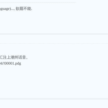
uage)..., 欲罷不能.
汇注上潮州话音。
94/!00001.pdg