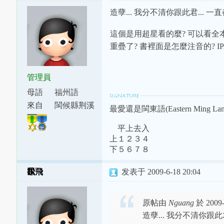
造孽... 我分不清你跟此君... 一
這個是用超星看的麼? 可以看全本
重疊了? 書裡面是怎麼注音的? IP
管理員
母語
福州語
來自
閩候縣荆溪
最愛還是閩東語(Eastern Ming Lang
鎮
平上去入
上１２３４
下５６７８
飜飛
发表于 2009-6-18 20:04
原帖由
Nguang
於 2009-
造孽... 我分不清你跟此