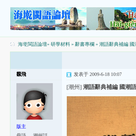
海墘閩語論壇
»
研學材料
»
辭書專欄
» 潮語辭典補編 
飜飛
发表于 2009-6-18 10:07
[潮州]
潮語辭典補編 國潮
版主
母語
潮州話