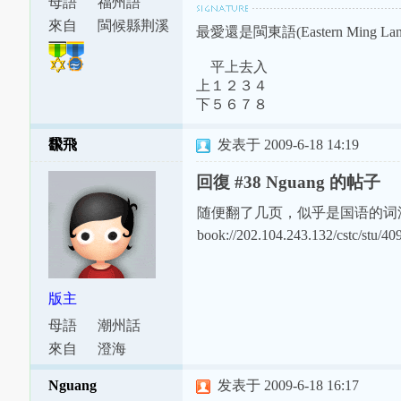
母語
福州語
來自
閩候縣荆溪
最愛還是閩東語(Eastern Ming Lang
鎮
平上去入
上１２３４
下５６７８
飜飛
发表于 2009-6-18 14:19
回復 #38 Nguang 的帖子
随便翻了几页，似乎是国语的词
book://202.104.243.132/cstc/stu/40
版主
母語
潮州話
來自
澄海
Nguang
发表于 2009-6-18 16:17