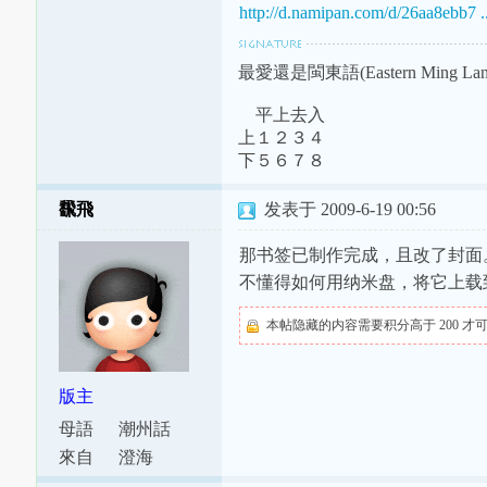
http://d.namipan.com/d/26aa8ebb7 .
最愛還是閩東語(Eastern Ming Lang
平上去入
上１２３４
下５６７８
飜飛
发表于 2009-6-19 00:56
那书签已制作完成，且改了封面
不懂得如何用纳米盘，将它上载
本帖隐藏的内容需要积分高于 200 才
版主
母語
潮州話
來自
澄海