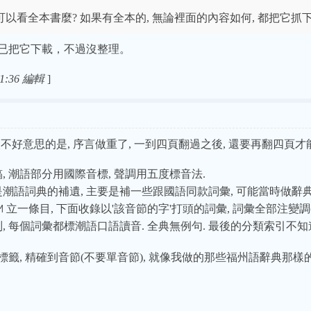
以看全本書麼? 如果有全本的, 無論裡面的內容如何, 都把它抓下來呃
已把它下載，不過沒整理。
1:36 編輯
]
比較不好意思的是, 序言做重了, 一到四頁翻過之後, 還要再翻四頁才
, 潮語部分用國際音標, 聲調用五度標音法.
是潮語詞典的補遺, 主要是補一些跟國語同款詞彙, 可能當時做辭典
e˧˥ 立一條目, 下面收錄以'該音節的字'打頭的詞彙, 詞彙全部注
, 每個詞彙都標潮語口語讀音. 全典無例句. 最後的分類索引不知
籤, 精確到音節(不要單音節), 就像我做的那些福州語辭典那樣的