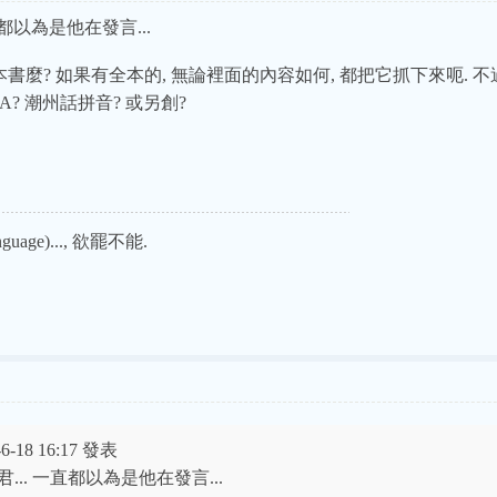
直都以為是他在發言...
書麼? 如果有全本的, 無論裡面的內容如何, 都把它抓下來呃. 
A? 潮州話拼音? 或另創?
uage)..., 欲罷不能.
6-18 16:17 發表
君... 一直都以為是他在發言...