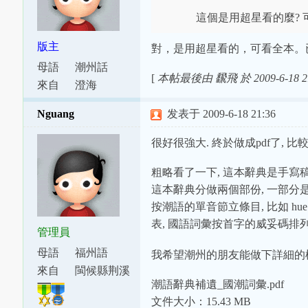
這個是用超星看的麼? 可
版主
對，是用超星看的，可看全本。
母語
潮州話
[
本帖最後由 飜飛 於 2009-6-18 2
來自
澄海
Nguang
发表于 2009-6-18 21:36
很好很強大. 終於做成pdf了, 
粗略看了一下, 這本辭典是手寫稿
這本辭典分做兩個部份, 一部分
按潮語的單音節立條目, 比如 hu
表, 國語詞彙按首字的威妥碼排列
管理員
母語
福州語
我希望潮州的朋友能做下詳細的標
來自
閩候縣荆溪
潮語辭典補遺_國潮詞彙.pdf
鎮
文件大小：15.43 MB