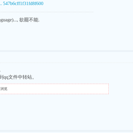
.. 547b6cff1f31fd8f600
uage)..., 欲罷不能.
。
到qq文件中转站。
可浏览