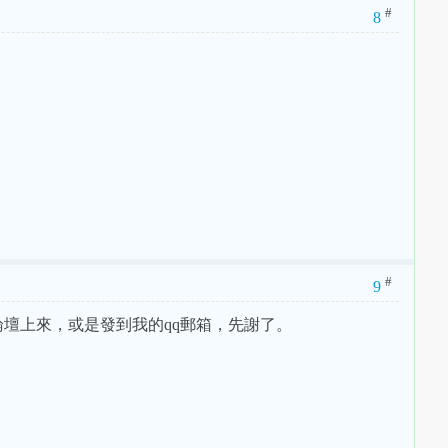
#
8
#
9
壇上來，或是發到我的qq郵箱，先謝了。