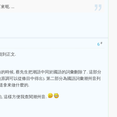
. ...
#
6
能到正文.
的時候, 蔡先生把潮語中同於國語的詞彙刪除了. 這部分
變調(原調可以從條目中得出). 第二部分為國語詞彙潮州音列
道拿來做什麼的.
, 這樣方便我查閱潮州音.