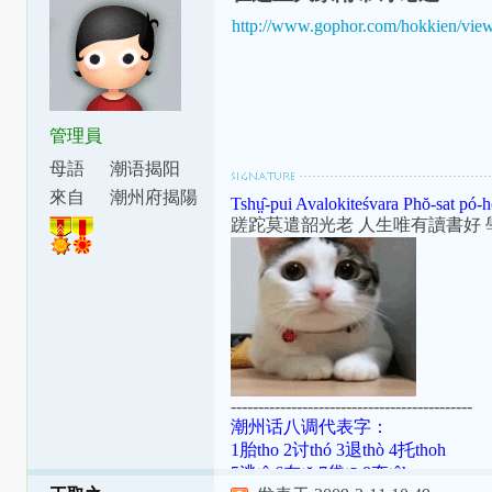
http://www.gophor.com/hokkien/vie
管理員
母語
潮语揭阳
腔
來自
潮州府揭陽
Tshṳ̂-pui Avalokiteśvara Phŏ-sat pó-h
縣東安里
蹉跎莫遣韶光老 人生唯有讀書好 
--------------------------------------------
潮州话八调代表字：
1胎tho 2讨thó 3退thò 4托thoh
5逃tô 6在tŏ 7袋tō 8夺tôh