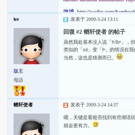
微博 http://weibo.com/bamboo
lee
发表于 2009-3-24 13:11
回復 #2 輶轩使者 的帖子
虽然我处基本没人说「ĭⁿ/îhⁿ」
类似的「mĭ」变「ĭⁿ」的情况
当然，这也是猜测而已。
版主
母語
輶轩使者
发表于 2009-3-24 14:37
嗯，关键是看能否找到有些潮语区
就会更有力。