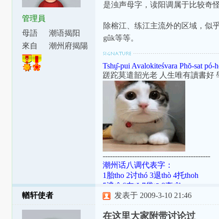
是浊声母字，读阳调属于比较奇
管理員
除榕江、练江主流外的区域，似乎是很多说
母語
潮语揭阳
gûk等等。
腔
來自
潮州府揭陽
縣東安里
Tshṳ̂-pui Avalokiteśvara Phŏ-sat pó-h
蹉跎莫遣韶光老 人生唯有讀書好 
--------------------------------------------
潮州话八调代表字：
1胎tho 2讨thó 3退thò 4托thoh
5逃tô 6在tŏ 7袋tō 8夺tôh
輶轩使者
发表于 2009-3-10 21:46
潮罗特殊变体：[ɯ]=ṳ=ur；[ã]=aⁿ=
[aʔ8]=âh=a̍h；[ts]=ts=ch；[tsʰ]=tsh=
在这里大家附带讨论过