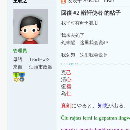
王取之
发表于 2009-3-11 10:49
潮罗特殊变体：[ɯ]=ṳ=ur；[ã]=aⁿ=
[aʔ8]=âh=a̍h；[ts]=ts=ch；[tsʰ]=tsh=
回復 #2 輶轩使者 的帖子
我平时有îhⁿ/ǐⁿ混用
我来去夗了
夗未醒 这里我会说îhⁿ
管理員
我勿夗 这里我会说 ǐⁿ
母語
Teochew/S
watow
來自
汕頭市政廳
克
己
，
下涂坪支
清
心
，
廳
復
禮
，
為
仁
真剣
にやると、
知恵
が出る。
Ĉiu rajtas lerni la gepatran ling
namah samanta buddhanam vajr