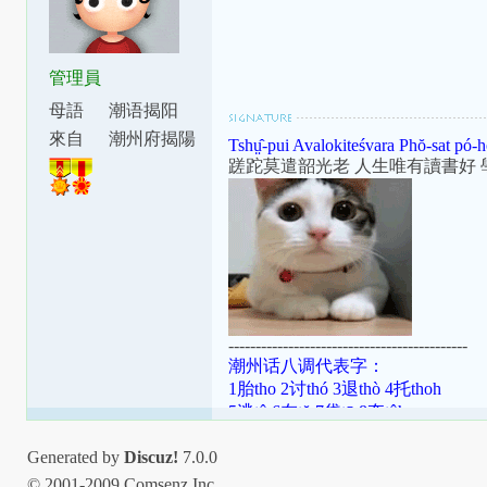
管理員
母語
潮语揭阳
腔
來自
潮州府揭陽
Tshṳ̂-pui Avalokiteśvara Phŏ-sat pó-h
縣東安里
蹉跎莫遣韶光老 人生唯有讀書好 
--------------------------------------------
潮州话八调代表字：
1胎tho 2讨thó 3退thò 4托thoh
5逃tô 6在tŏ 7袋tō 8夺tôh
潮罗特殊变体：[ɯ]=ṳ=ur；[ã]=aⁿ=
Generated by
Discuz!
7.0.0
[aʔ8]=âh=a̍h；[ts]=ts=ch；[tsʰ]=tsh=
© 2001-2009 Comsenz Inc.