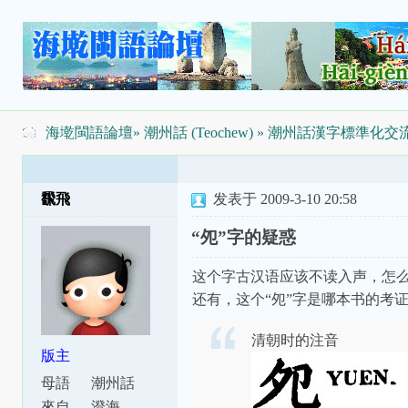
海墘閩語論壇
»
潮州話 (Teochew)
»
潮州話漢字標準化交
飜飛
发表于 2009-3-10 20:58
“夗”字的疑惑
这个字古汉语应该不读入声，怎么会对应
还有，这个“夗”字是哪本书的考
清朝时的注音
版主
母語
潮州話
來自
澄海