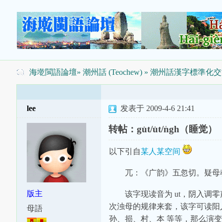
海墘閩語論壇
»
潮州話 (Teochew)
»
潮州話漢字標準化交
lee
发表于 2009-4-6 21:41
转帖：gu̍t/u̍t/n̍gh（睡觉）
以下引自
某人某空间
兀：《广韵》五忽切。疑母
版主
该字现读音为 ut，阴入调零
次浊母的规律来套，该字可读阳入调
母語
孙、损、村、本 等等，那么演变可循 n̍g