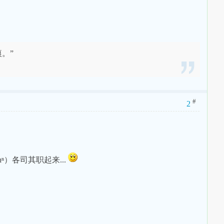
。”
#
2
îhⁿ）各司其职起来...