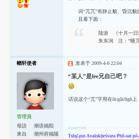
词“兀兀”有静止貌、昏沉貌
且看下面：
陆游 《十月一日浮
朱东润 注：“睡兀，
輶轩使者
发表于 2009-4-6 22:04
“某人”是lee兄自己吧？
话说这个“兀”字用在ût/gût/n̂gh
管理員
母語
潮语揭阳
腔
來自
潮州府揭陽
Tshṳ̂-pui Avalokiteśvara Phŏ-sat pó-