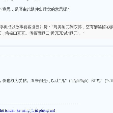
的意思，是否由此延伸出睡觉的意思呢？
桥成以故事宴客凌云》诗：“肩舆睡兀到东郭，空有醉墨留衫痕
倦极曰兀兀。倦极而睡曰‘睡兀兀’或‘睡兀’。”
上，倒也颇为妥帖。看来倒是可以让“兀”（ût/gût/n̂gh）和“夗”（ĭⁿ, 
hō tshuân-ke-nâng jît-jît phêng-an!