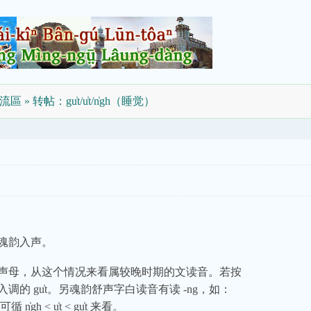
流區
» 转帖：gu̍t/u̍t/n̍gh（睡觉）
魂韵入声。
声母，从这个情况来看属较晚时期的文读音。若按
的 gu̍t。另魂韵舒声字白读音有读 -ng，如：
h < u̍t < gu̍t 来看。