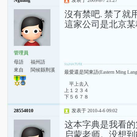
Nguang
发表于 2009-8-7 21:27
潮罗特殊变体：[ɯ]=ṳ=ur；[ã]=aⁿ=
[aʔ8]=âh=a̍h；[ts]=ts=ch；[tsʰ]=tsh=
沒有禁吧. 禁了就
這家公司是北京某科
管理員
母語
福州語
來自
閩候縣荆溪
最愛還是閩東語(Eastern Ming Langu
鎮
平上去入
上１２３４
下５６７８
28554010
发表于 2010-4-6 09:02
这本字典是我看的
启蒙老师。没想到