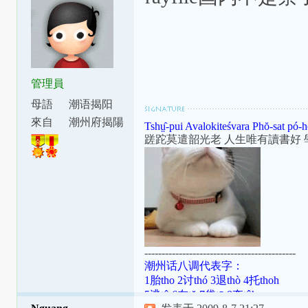
管理員
母語
潮语揭阳
腔
來自
潮州府揭陽
Tshṳ̂-pui Avalokiteśvara Phŏ-sat pó-h
縣東安里
蹉跎莫遣韶光老 人生唯有讀書好 
--------------------------------------------
潮州话八调代表字：
1胎tho 2讨thó 3退thò 4托thoh
5逃tô 6在tŏ 7袋tō 8夺tôh