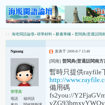
海墘閩語論壇
»
研學材料
»
辭書專欄
» 普閩典(普通話閩
Nguang
发表于 2009-8-7 15:48
[閩南]
普閩典(普通話閩南方
暫時只提供rayfil
http://www.rayfile.
備用碼
管理員
fs2you://Y2FjaG
母語
福州語
vZG93bmxvYWQ
來自
閩候縣荆溪