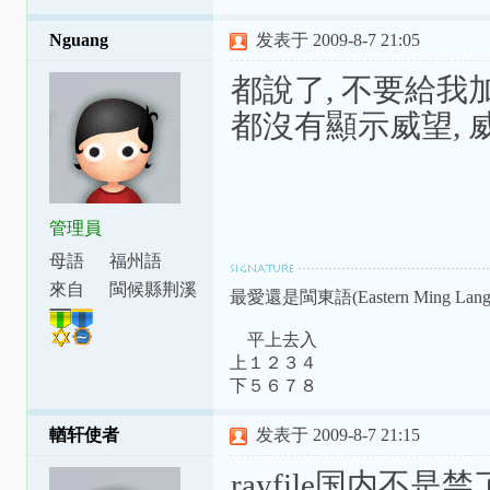
Nguang
发表于 2009-8-7 21:05
都說了, 不要給我
都沒有顯示威望, 
管理員
母語
福州語
來自
閩候縣荆溪
最愛還是閩東語(Eastern Ming Langu
鎮
平上去入
上１２３４
下５６７８
輶轩使者
发表于 2009-8-7 21:15
rayfile国内不是