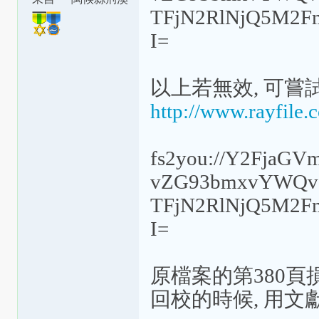
TFjN2RlNjQ5M2
鎮
I=
以上若無效, 可嘗
http://www.rayfile.
fs2you://Y2FjaG
vZG93bmxvYWQ
TFjN2RlNjQ5M2
I=
原檔案的第380頁損
回校的時候, 用文