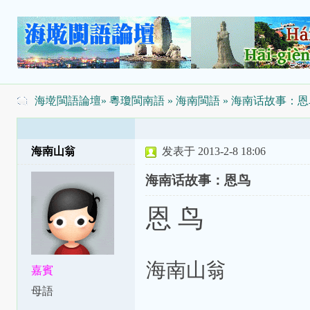
海墘閩語論壇
»
粵瓊閩南語
»
海南閩語
» 海南话故事：恩
海南山翁
发表于 2013-2-8 18:06
海南话故事：恩鸟
恩 鸟
海南山翁
嘉賓
母語