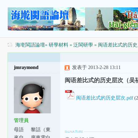
海墘閩語論壇
»
研學材料
»
泛閩研學
» 闽语差比式的历
jmraymond
发表于 2013-2-28 13:11
闽语差比式的历史层次（吴
闽语差比式的历史层次.pdf
(
管理員
母語
黎話（東
話）
來自
廣東電白、