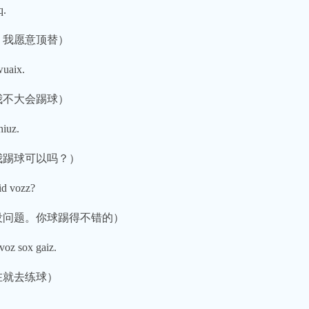
q.
，我愿意顶替）
uaix.
我不大会踢球）
iuz.
教我踢球可以吗？）
d vozz?
（没问题。你球踢得不错的）
oz sox gaiz.
在就去练球）