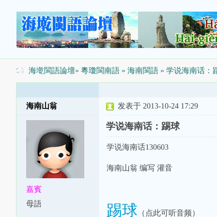
海墘閩語論壇
»
粵瓊閩南語
»
海南閩語
» 学说海南话：
海南山翁
发表于 2013-10-24 17:29
学说海南话：踢球
学说海南话130603
海南山翁 编写 灌音
嘉賓
母語
踢球
（点此可听音频）