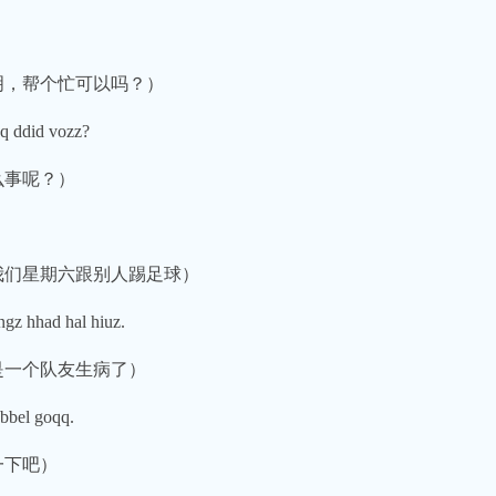
阿明，帮个忙可以吗？）
 ddid vozz?
么事呢？）
（我们星期六跟别人踢足球）
gz hhad hal hiuz.
但是一个队友生病了）
bbel goqq.
一下吧）