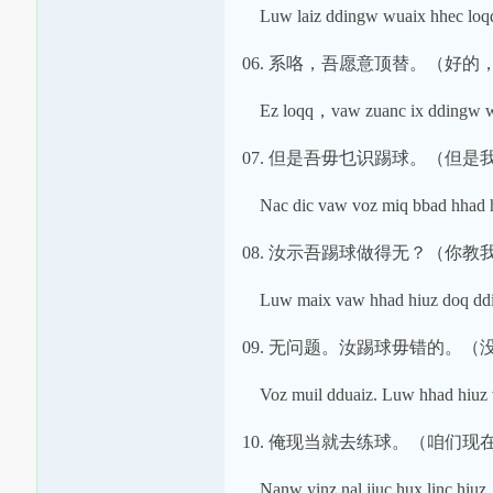
Luw laiz ddingw wuaix hhec loq
06. 系咯，吾愿意顶替。（好的
Ez loqq，vaw zuanc ix ddingw w
07. 但是吾毋乜识踢球。（但是
Nac dic vaw voz miq bbad hhad h
08. 汝示吾踢球做得无？（你
Luw maix vaw hhad hiuz doq ddi
09. 无问题。汝踢球毋错的。
Voz muil dduaiz. Luw hhad hiuz v
10. 俺现当就去练球。（咱们现
Nanw yinz nal jiuc hux linc hiuz.