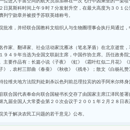
一位进入宇宙空间的航天员加加林在一次飞行中因乘坐的一架喷
２日莫斯科时间上午９时７分发射升空，在最大高度为３０１公
膺列宁勋章并被授予苏联英雄称号。
院批准，并经联合国教科文组织人与生物圈理事会执行局通过，
名作家、翻译家、社会活动家沈雁冰（笔名茅盾）在北京逝世，
１９４９年当选为全国文联副主席，中国作协主席。历任政务院
。主要作品有：长篇小说《子夜》《虹》《霜叶红似二月花》《
子》，农村三部曲《春蚕》《秋收》《残冬》；散文《白杨礼赞
特拉维夫地方法院判处刺杀以色列前总理拉宾的凶手阿米尔终身
驻联合国代表奉命向联合国秘书长交存了由国家主席江泽民签署
第九届全国人大常委会第２０次会议于２００１年２月２８日表
院关于解决农民工问题的若干意见》公布。