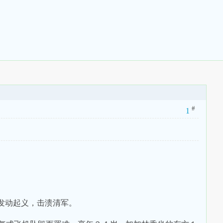
#
1
发动起义，击溃清军。