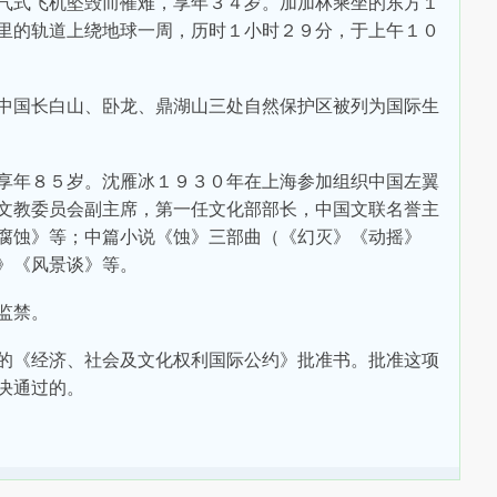
气式飞机坠毁而罹难，享年３４岁。加加林乘坐的东方１
里的轨道上绕地球一周，历时１小时２９分，于上午１０
中国长白山、卧龙、鼎湖山三处自然保护区被列为国际生
享年８５岁。沈雁冰１９３０年在上海参加组织中国左翼
文教委员会副主席，第一任文化部部长，中国文联名誉主
腐蚀》等；中篇小说《蚀》三部曲（《幻灭》《动摇》
》《风景谈》等。
监禁。
的《经济、社会及文化权利国际公约》批准书。批准这项
决通过的。