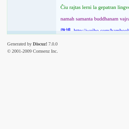
Ĉiu rajtas lerni la gepatran ling
namah samanta buddhanam vajr
微博 http://weibo.com/bamboo
Generated by
Discuz!
7.0.0
© 2001-2009 Comsenz Inc.