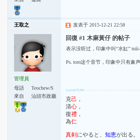
王取之
发表于 2015-12-21 22:58
回復 #1 木麻黃仔 的帖子
表示没听过，印象中叫“水缸” tsúi-
Ps. tom这个音节，印象中只有
管理員
母語
Teochew/S
watow
來自
汕頭市政廳
克
己
，
下涂坪支
清
心
，
廳
復
禮
，
為
仁
真剣
にやると、
知恵
が出る。