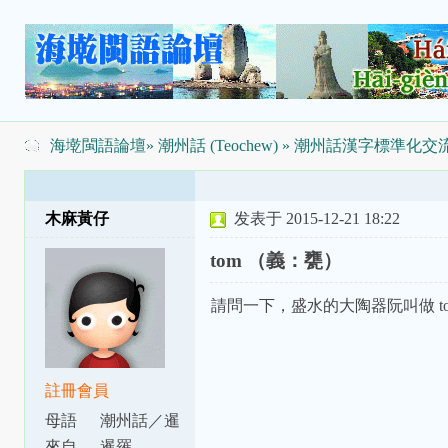
海墘閩語論壇
»
潮州話 (Teochew)
»
潮州話漢字標準化交
木麻黃仔
发表于 2015-12-21 18:22
tom （義：甕）
請問一下，盛水的大陶器阮叫做 t
註冊會員
母語
潮州話／暹
話
來自
暹羅