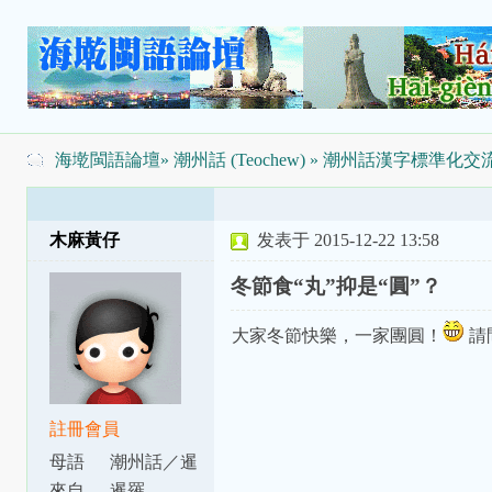
海墘閩語論壇
»
潮州話 (Teochew)
»
潮州話漢字標準化交
木麻黃仔
发表于 2015-12-22 13:58
冬節食“丸”抑是“圓”？
大家冬節快樂，一家團圓！
請問
註冊會員
母語
潮州話／暹
話
來自
暹羅