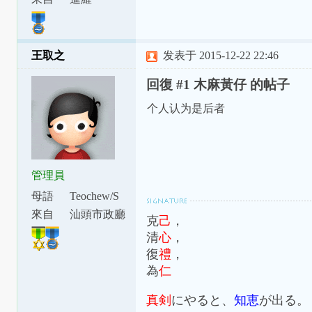
王取之
发表于 2015-12-22 22:46
回復 #1 木麻黃仔 的帖子
个人认为是后者
管理員
母語
Teochew/S
watow
來自
汕頭市政廳
克
己
，
下涂坪支
清
心
，
廳
復
禮
，
為
仁
真剣
にやると、
知恵
が出る。