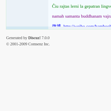
Ĉiu rajtas lerni la gepatran ling
namah samanta buddhanam vajr
微博 http://weibo.com/bamboo
Generated by
Discuz!
7.0.0
© 2001-2009 Comsenz Inc.