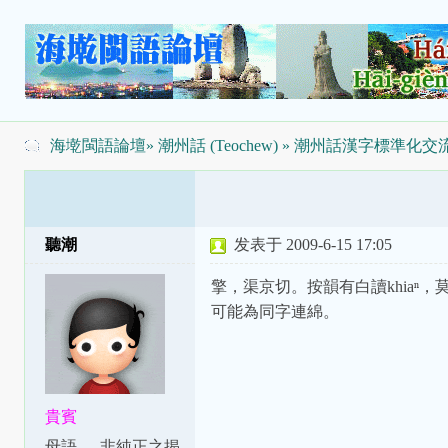
海墘閩語論壇
»
潮州話 (Teochew)
»
潮州話漢字標準化交
聽潮
发表于 2009-6-15 17:05
擎，渠京切。按韻有白讀khiaⁿ，莫非
可能為同字連綿。
貴賓
母語
非純正之揭