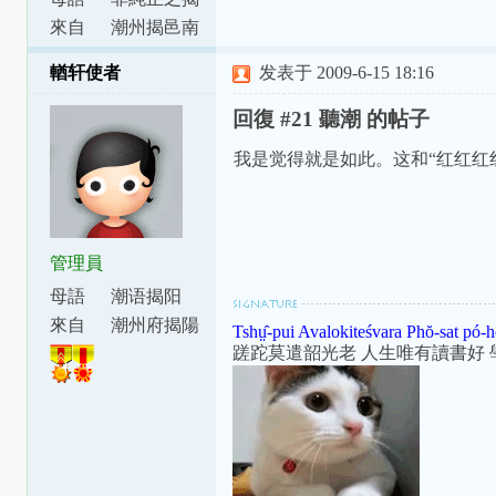
陽市區話
來自
潮州揭邑南
門外官溪都
輶轩使者
发表于 2009-6-15 18:16
仙橋溪墘 .
...
回復 #21 聽潮 的帖子
我是觉得就是如此。这和“红红红红”（ân
管理員
母語
潮语揭阳
腔
來自
潮州府揭陽
Tshṳ̂-pui Avalokiteśvara Phŏ-sat pó-h
縣東安里
蹉跎莫遣韶光老 人生唯有讀書好 