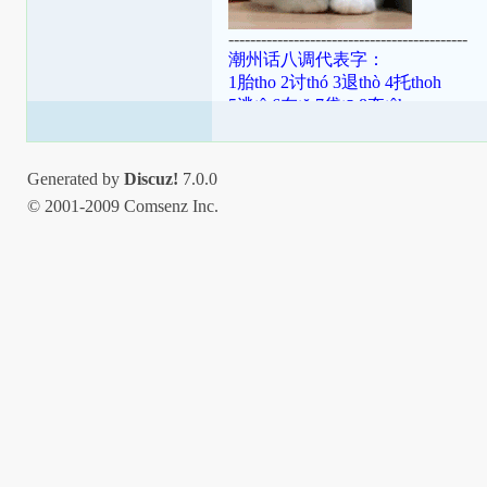
--------------------------------------------
潮州话八调代表字：
1胎tho 2讨thó 3退thò 4托thoh
5逃tô 6在tŏ 7袋tō 8夺tôh
潮罗特殊变体：[ɯ]=ṳ=ur；[ã]=aⁿ=
[aʔ8]=âh=a̍h；[ts]=ts=ch；[tsʰ]=tsh=
Generated by
Discuz!
7.0.0
© 2001-2009 Comsenz Inc.